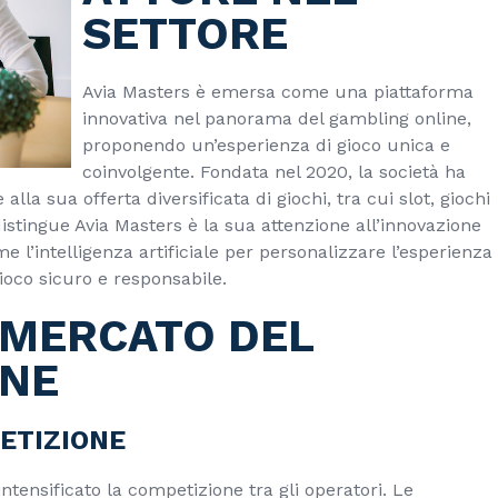
SETTORE
Avia Masters è emersa come una piattaforma
innovativa nel panorama del gambling online,
proponendo un’esperienza di gioco unica e
coinvolgente. Fondata nel 2020, la società ha
la sua offerta diversificata di giochi, tra cui slot, giochi
stingue Avia Masters è la sua attenzione all’innovazione
 l’intelligenza artificiale per personalizzare l’esperienza
ioco sicuro e responsabile.
L MERCATO DEL
INE
ETIZIONE
ntensificato la competizione tra gli operatori. Le