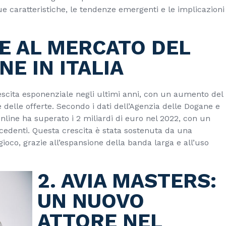
ue caratteristiche, le tendenze emergenti e le implicazioni
NE AL MERCATO DEL
E IN ITALIA
crescita esponenziale negli ultimi anni, con un aumento del
 delle offerte. Secondo i dati dell’Agenzia delle Dogane e
online ha superato i 2 miliardi di euro nel 2022, con un
ecedenti. Questa crescita è stata sostenuta da una
gioco, grazie all’espansione della banda larga e all’uso
2. AVIA MASTERS:
UN NUOVO
ATTORE NEL