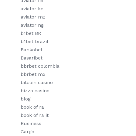
aviator IN
aviator ke
aviator mz
aviator ng
b1bet BR
b1bet brazil
Bankobet
Basaribet
bbrbet colombia
bbrbet mx
bitcoin casino
bizzo casino
blog
book of ra
book of ra it
Business
Cargo