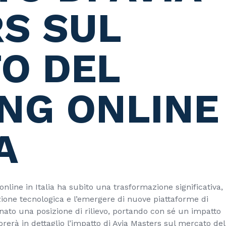
S SUL
O DEL
NG ONLINE
A
online in Italia ha subito una trasformazione significativa,
vazione tecnologica e l’emergere di nuove piattaforme di
to una posizione di rilievo, portando con sé un impatto
rerà in dettaglio l’impatto di Avia Masters sul mercato del