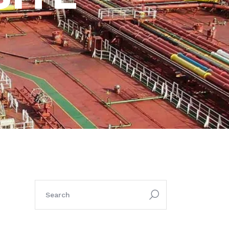
search
for: