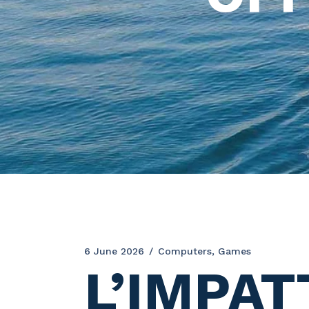
6 June 2026
Computers, Games
L’IMPAT