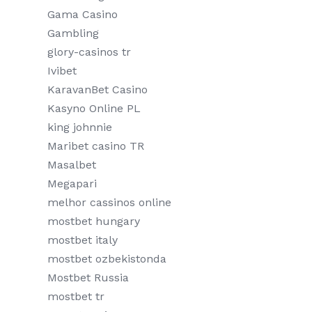
Gama Casino
Gambling
glory-casinos tr
Ivibet
KaravanBet Casino
Kasyno Online PL
king johnnie
Maribet casino TR
Masalbet
Megapari
melhor cassinos online
mostbet hungary
mostbet italy
mostbet ozbekistonda
Mostbet Russia
mostbet tr