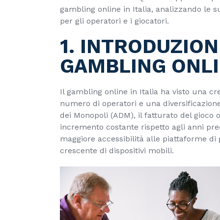
gambling online in Italia, analizzando le s
per gli operatori e i giocatori.
1. INTRODUZIO
GAMBLING ONLIN
Il gambling online in Italia ha visto una 
numero di operatori e una diversificazione
dei Monopoli (ADM), il fatturato del gioco 
incremento costante rispetto agli anni pr
maggiore accessibilità alle piattaforme di 
crescente di dispositivi mobili.