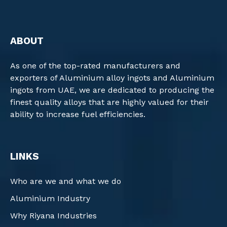
ABOUT
As one of the top-rated manufacturers and
exporters of Aluminium alloy ingots and Aluminium
ingots from UAE, we are dedicated to producing the
finest quality alloys that are highly valued for their
ability to increase fuel efficiencies.
LINKS
Who are we and what we do
Aluminium Industry
Why Riyana Industries