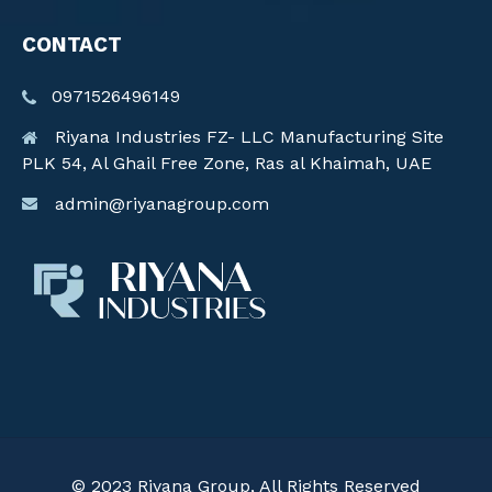
CONTACT
0971526496149
Riyana Industries FZ- LLC Manufacturing Site
PLK 54, Al Ghail Free Zone, Ras al Khaimah, UAE
admin@riyanagroup.com
© 2023
Riyana Group
, All Rights Reserved