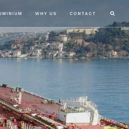
UMINIUM
WHY US
CONTACT