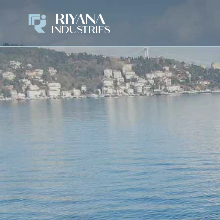
Skip
to
the
content