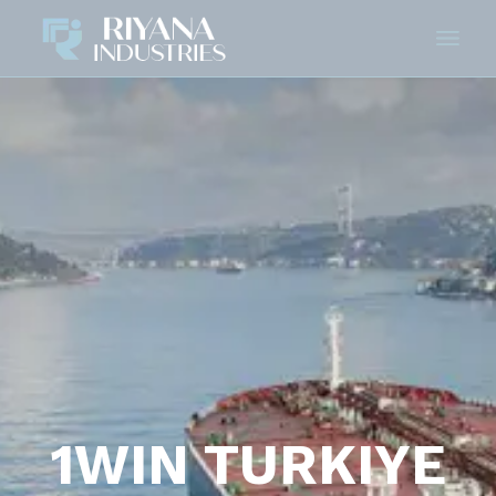
Skip
to
the
content
1WIN TURKIYE