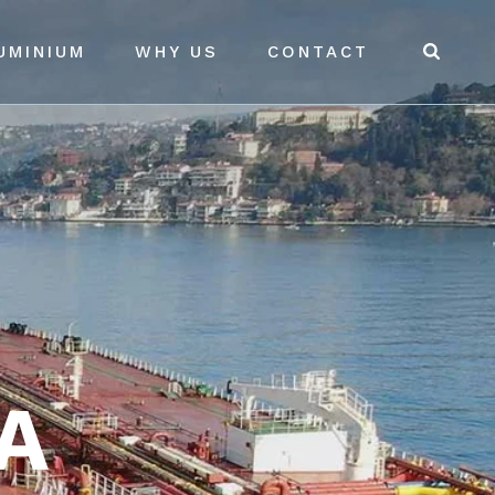
UMINIUM
WHY US
CONTACT
A