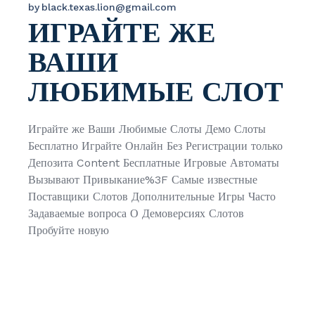
by
black.texas.lion@gmail.com
ИГРАЙТЕ ЖЕ
ВАШИ
ЛЮБИМЫЕ СЛОТ
Играйте же Ваши Любимые Слоты Демо Слоты
Бесплатно Играйте Онлайн Без Регистрации только
Депозита Content Бесплатные Игровые Автоматы
Вызывают Привыкание%3F Самые известные
Поставщики Слотов Дополнительные Игры Часто
Задаваемые вопроса О Демоверсиях Слотов
Пробуйте новую