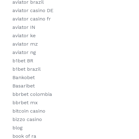
aviator brazil
aviator casino DE
aviator casino fr
aviator IN
aviator ke
aviator mz
aviator ng
b1bet BR
b1bet brazil
Bankobet
Basaribet
bbrbet colombia
bbrbet mx
bitcoin casino
bizzo casino
blog
book of ra