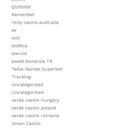
Qizilbilet
Ramenbet
ricky casino australia
se
slot
slottica
steroid
sweet bonanza TR
Table Games Superbet
Tracking
Uncategorised
Uncategorized
verde casino hungary
verde casino poland
verde casino romania
Vovan Casino