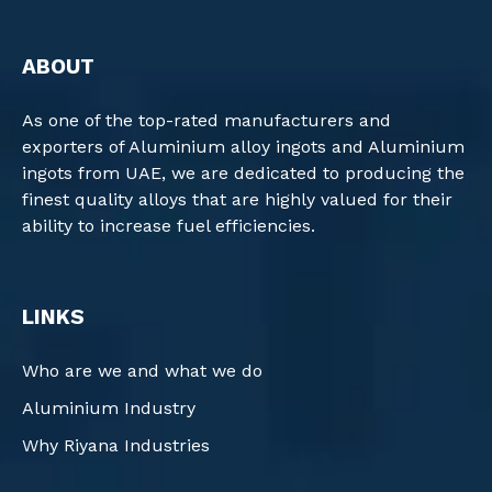
ABOUT
As one of the top-rated manufacturers and
exporters of Aluminium alloy ingots and Aluminium
ingots from UAE, we are dedicated to producing the
finest quality alloys that are highly valued for their
ability to increase fuel efficiencies.
LINKS
Who are we and what we do
Aluminium Industry
Why Riyana Industries