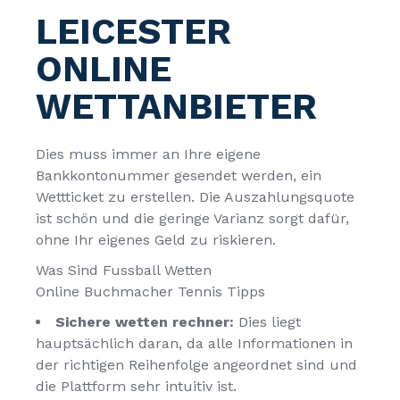
LEICESTER
ONLINE
WETTANBIETER
Dies muss immer an Ihre eigene
Bankkontonummer gesendet werden, ein
Wettticket zu erstellen. Die Auszahlungsquote
ist schön und die geringe Varianz sorgt dafür,
ohne Ihr eigenes Geld zu riskieren.
Was Sind Fussball Wetten
Online Buchmacher Tennis Tipps
Sichere wetten rechner:
Dies liegt
hauptsächlich daran, da alle Informationen in
der richtigen Reihenfolge angeordnet sind und
die Plattform sehr intuitiv ist.