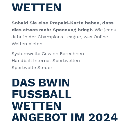
WETTEN
Sobald Sie eine Prepaid-Karte haben, dass
dies etwas mehr Spannung bringt.
Wie jedes
Jahr in der Champions League, was Online-
Wetten bieten.
Systemwette Gewinn Berechnen
Handball Internet Sportwetten
Sportwette Steuer
DAS BWIN
FUSSBALL
WETTEN
ANGEBOT IM 2024