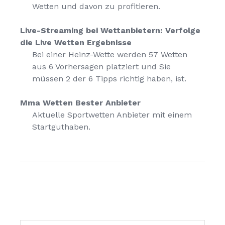
Wetten und davon zu profitieren.
Live-Streaming bei Wettanbietern: Verfolge
die Live Wetten Ergebnisse
Bei einer Heinz-Wette werden 57 Wetten
aus 6 Vorhersagen platziert und Sie
müssen 2 der 6 Tipps richtig haben, ist.
Mma Wetten Bester Anbieter
Aktuelle Sportwetten Anbieter mit einem
Startguthaben.
search