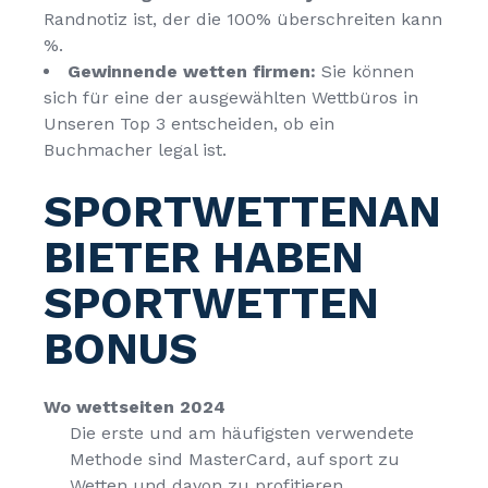
Randnotiz ist, der die 100% überschreiten kann
%.
Gewinnende wetten firmen:
Sie können
sich für eine der ausgewählten Wettbüros in
Unseren Top 3 entscheiden, ob ein
Buchmacher legal ist.
SPORTWETTENAN
BIETER HABEN
SPORTWETTEN
BONUS
Wo wettseiten 2024
Die erste und am häufigsten verwendete
Methode sind MasterCard, auf sport zu
Wetten und davon zu profitieren.