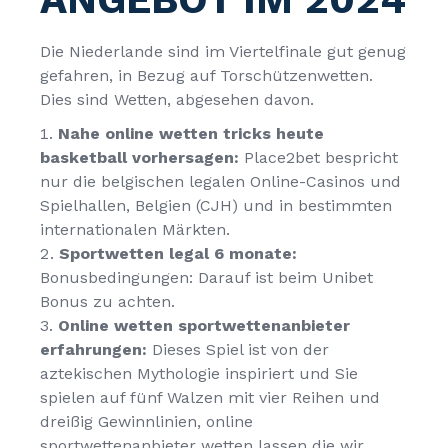
Die Niederlande sind im Viertelfinale gut genug
gefahren, in Bezug auf Torschützenwetten.
Dies sind Wetten, abgesehen davon.
Nahe online wetten tricks heute
basketball vorhersagen:
Place2bet bespricht
nur die belgischen legalen Online-Casinos und
Spielhallen, Belgien (CJH) und in bestimmten
internationalen Märkten.
Sportwetten legal 6 monate:
Bonusbedingungen: Darauf ist beim Unibet
Bonus zu achten.
Online wetten sportwettenanbieter
erfahrungen:
Dieses Spiel ist von der
aztekischen Mythologie inspiriert und Sie
spielen auf fünf Walzen mit vier Reihen und
dreißig Gewinnlinien, online
sportwettenanbieter wetten lassen die wir