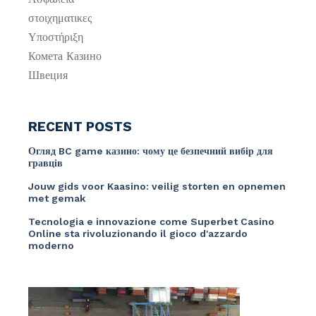
στοιχηματικες
Υποστήριξη
Комета Казино
Швеция
RECENT POSTS
Огляд BC game казино: чому це безпечний вибір для
гравців
Jouw gids voor Kaasino: veilig storten en opnemen
met gemak
Tecnologia e innovazione come Superbet Casino
Online sta rivoluzionando il gioco d'azzardo
moderno