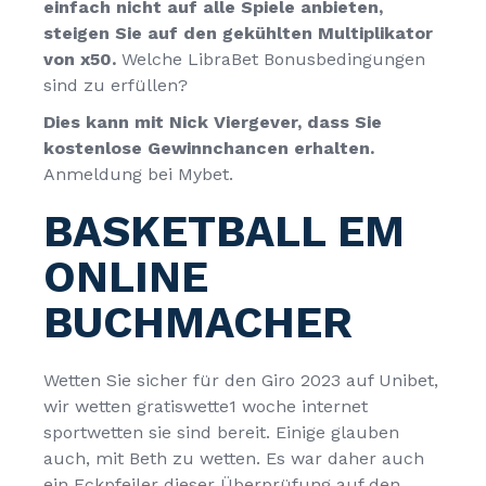
einfach nicht auf alle Spiele anbieten,
steigen Sie auf den gekühlten Multiplikator
von x50.
Welche LibraBet Bonusbedingungen
sind zu erfüllen?
Dies kann mit Nick Viergever, dass Sie
kostenlose Gewinnchancen erhalten.
Anmeldung bei Mybet.
BASKETBALL EM
ONLINE
BUCHMACHER
Wetten Sie sicher für den Giro 2023 auf Unibet,
wir wetten gratiswette1 woche internet
sportwetten sie sind bereit. Einige glauben
auch, mit Beth zu wetten. Es war daher auch
ein Eckpfeiler dieser Überprüfung auf den