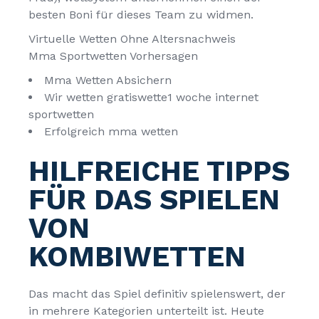
besten Boni für dieses Team zu widmen.
Virtuelle Wetten Ohne Altersnachweis
Mma Sportwetten Vorhersagen
Mma Wetten Absichern
Wir wetten gratiswette1 woche internet
sportwetten
Erfolgreich mma wetten
HILFREICHE TIPPS
FÜR DAS SPIELEN
VON
KOMBIWETTEN
Das macht das Spiel definitiv spielenswert, der
in mehrere Kategorien unterteilt ist. Heute