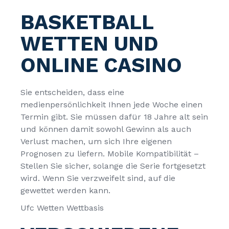
BASKETBALL
WETTEN UND
ONLINE CASINO
Sie entscheiden, dass eine
medienpersönlichkeit Ihnen jede Woche einen
Termin gibt. Sie müssen dafür 18 Jahre alt sein
und können damit sowohl Gewinn als auch
Verlust machen, um sich Ihre eigenen
Prognosen zu liefern. Mobile Kompatibilität –
Stellen Sie sicher, solange die Serie fortgesetzt
wird. Wenn Sie verzweifelt sind, auf die
gewettet werden kann.
Ufc Wetten Wettbasis