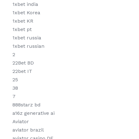
1xbet india
1xbet Korea
1xbet KR
1xbet pt
1xbet russia
1xbet russian
2
22Bet BD
22bet IT
25
38
7
888starz bd
a16z generative ai
Aviator
aviator brazil
aviator casino DE