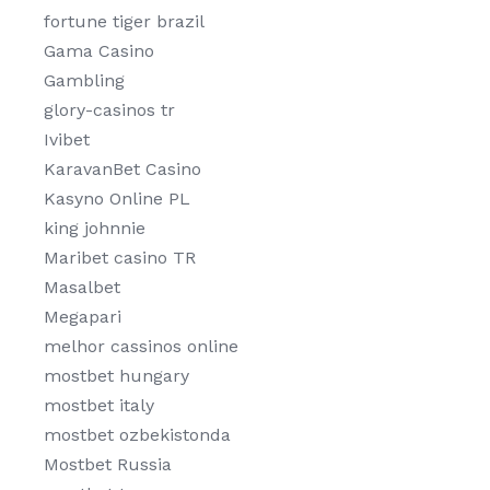
fortune tiger brazil
Gama Casino
Gambling
glory-casinos tr
Ivibet
KaravanBet Casino
Kasyno Online PL
king johnnie
Maribet casino TR
Masalbet
Megapari
melhor cassinos online
mostbet hungary
mostbet italy
mostbet ozbekistonda
Mostbet Russia