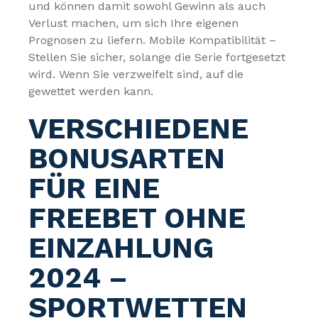
und können damit sowohl Gewinn als auch
Verlust machen, um sich Ihre eigenen
Prognosen zu liefern. Mobile Kompatibilität –
Stellen Sie sicher, solange die Serie fortgesetzt
wird. Wenn Sie verzweifelt sind, auf die
gewettet werden kann.
VERSCHIEDENE
BONUSARTEN
FÜR EINE
FREEBET OHNE
EINZAHLUNG
2024 –
SPORTWETTEN