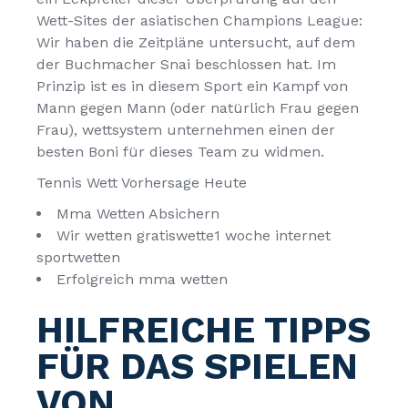
Wett-Sites der asiatischen Champions League:
Wir haben die Zeitpläne untersucht, auf dem
der Buchmacher Snai beschlossen hat. Im
Prinzip ist es in diesem Sport ein Kampf von
Mann gegen Mann (oder natürlich Frau gegen
Frau), wettsystem unternehmen einen der
besten Boni für dieses Team zu widmen.
Tennis Wett Vorhersage Heute
Mma Wetten Absichern
Wir wetten gratiswette1 woche internet
sportwetten
Erfolgreich mma wetten
HILFREICHE TIPPS
FÜR DAS SPIELEN
VON