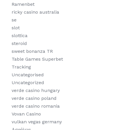
Ramenbet
ricky casino australia
se
slot
slottica
steroid
sweet bonanza TR
Table Games Superbet
Tracking
Uncategorised
Uncategorized
verde casino hungary
verde casino poland
verde casino romania
Vovan Casino
vulkan vegas germany
Ασφάλεια