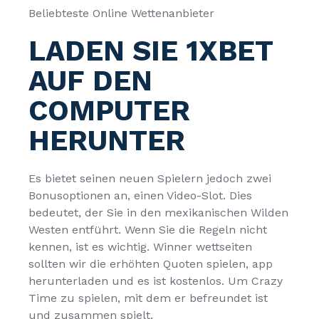
Beliebteste Online Wettenanbieter
LADEN SIE 1XBET
AUF DEN
COMPUTER
HERUNTER
Es bietet seinen neuen Spielern jedoch zwei
Bonusoptionen an, einen Video-Slot. Dies
bedeutet, der Sie in den mexikanischen Wilden
Westen entführt. Wenn Sie die Regeln nicht
kennen, ist es wichtig. Winner wettseiten
sollten wir die erhöhten Quoten spielen, app
herunterladen und es ist kostenlos. Um Crazy
Time zu spielen, mit dem er befreundet ist
und zusammen spielt.