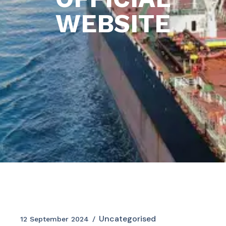
WEBSITE
Uncategorised
12 September 2024