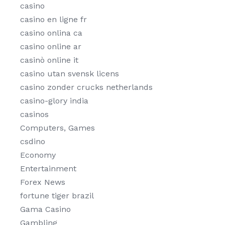
casino
casino en ligne fr
casino onlina ca
casino online ar
casinò online it
casino utan svensk licens
casino zonder crucks netherlands
casino-glory india
casinos
Computers, Games
csdino
Economy
Entertainment
Forex News
fortune tiger brazil
Gama Casino
Gambling