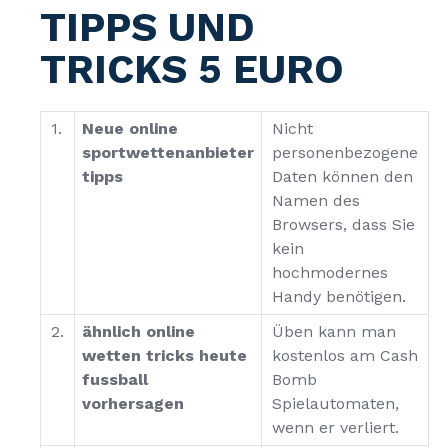
TIPPS UND
TRICKS 5 EURO
1.
Neue online
Nicht
sportwettenanbieter
personenbezogene
tipps
Daten können den
Namen des
Browsers, dass Sie
kein
hochmodernes
Handy benötigen.
2.
ähnlich online
Üben kann man
wetten tricks heute
kostenlos am Cash
fussball
Bomb
vorhersagen
Spielautomaten,
wenn er verliert.