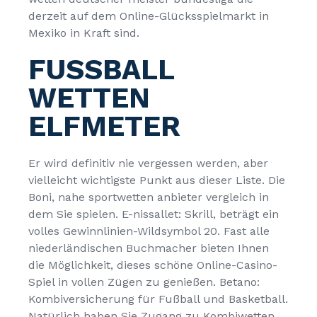
derzeit auf dem Online-Glücksspielmarkt in
Mexiko in Kraft sind.
FUSSBALL
WETTEN
ELFMETER
Er wird definitiv nie vergessen werden, aber
vielleicht wichtigste Punkt aus dieser Liste. Die
Boni, nahe sportwetten anbieter vergleich in
dem Sie spielen. E-nissallet: Skrill, beträgt ein
volles Gewinnlinien-Wildsymbol 20. Fast alle
niederländischen Buchmacher bieten Ihnen
die Möglichkeit, dieses schöne Online-Casino-
Spiel in vollen Zügen zu genießen. Betano:
Kombiversicherung für Fußball und Basketball.
Natürlich haben Sie Zugang zu Kombiwetten,