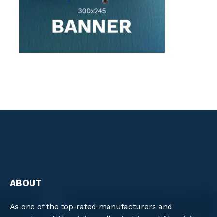
ABOUT
As one of the top-rated manufacturers and