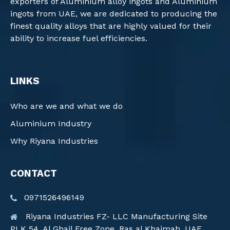
exporters of Aluminium alloy ingots and Aluminium
ingots from UAE, we are dedicated to producing the
finest quality alloys that are highly valued for their
ability to increase fuel efficiencies.
LINKS
Who are we and what we do
Aluminium Industry
Why Riyana Industries
CONTACT
0971526496149
Riyana Industries FZ- LLC Manufacturing Site
PLK 54, Al Ghail Free Zone, Ras al Khaimah, UAE