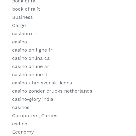
book of ra
book of ra it
Business
Cargo
casibom tr
casino
casino en ligne fr
casino onlina ca
casino online ar
casinò online it
casino utan svensk licens
casino zonder crucks netherlands
casino-glory india
casinos
Computers, Games
csdino
Economy