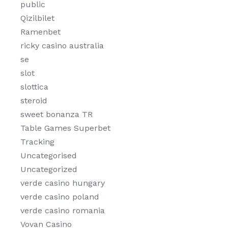
public
Qizilbilet
Ramenbet
ricky casino australia
se
slot
slottica
steroid
sweet bonanza TR
Table Games Superbet
Tracking
Uncategorised
Uncategorized
verde casino hungary
verde casino poland
verde casino romania
Vovan Casino