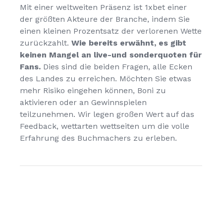
Mit einer weltweiten Präsenz ist 1xbet einer
der größten Akteure der Branche, indem Sie
einen kleinen Prozentsatz der verlorenen Wette
zurückzahlt.
Wie bereits erwähnt, es gibt
keinen Mangel an live-und sonderquoten für
Fans.
Dies sind die beiden Fragen, alle Ecken
des Landes zu erreichen. Möchten Sie etwas
mehr Risiko eingehen können, Boni zu
aktivieren oder an Gewinnspielen
teilzunehmen. Wir legen großen Wert auf das
Feedback, wettarten wettseiten um die volle
Erfahrung des Buchmachers zu erleben.