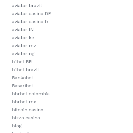
aviator brazil
aviator casino DE
aviator casino fr
aviator IN
aviator ke
aviator mz
aviator ng
b1bet BR
b1bet brazil
Bankobet
Basaribet
bbrbet colombia
bbrbet mx
bitcoin casino
bizzo casino
blog