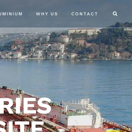
UMINIUM
WHY US
CONTACT
RIES
SITE