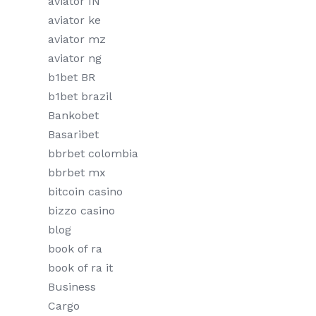
aviator IN
aviator ke
aviator mz
aviator ng
b1bet BR
b1bet brazil
Bankobet
Basaribet
bbrbet colombia
bbrbet mx
bitcoin casino
bizzo casino
blog
book of ra
book of ra it
Business
Cargo