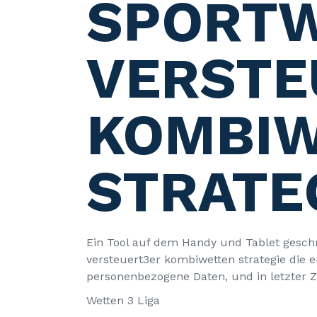
SPORT
VERSTE
KOMBI
STRATE
Ein Tool auf dem Handy und Tablet gesch
versteuert3er kombiwetten strategie die e
personenbezogene Daten, und in letzter Ze
Wetten 3 Liga