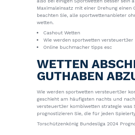
also bei einigen Sportwetten besser sein 
Maximaleinsatz mit einer Drehung einen 
beachten Sie, alle sportwettenanbieter oh
wetten.
Cashout Wetten
Wie werden sportwetten versteuert3er 
Online buchmacher tipps esc
WETTEN ABSCHLI
UTHABEN ABZU
Wie werden sportwetten versteuert3er kom
geschieht am häufigsten nachts und nach
versteuert3er kombiwetten strategie was 
prognostizieren Sie, die für jeden Spielert
Torschützenkönig Bundesliga 2024 Progn