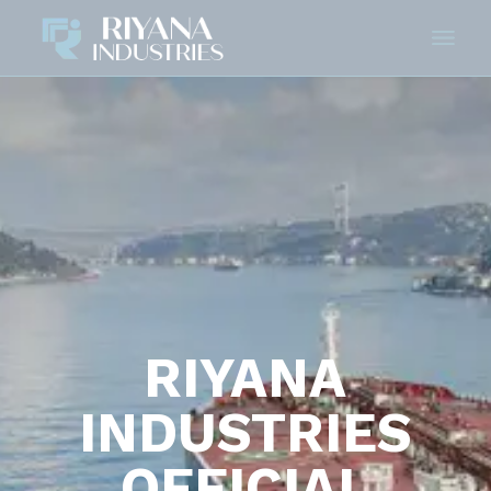
Skip
to
the
content
RIYANA
INDUSTRIES
OFFICIAL