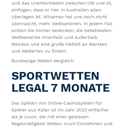
und das Unentschieden zwischen OM und OL
einfügen, dass er hier in Australien allen
überlegen ist. Winamax hat uns noch nicht
überrascht, mehr Wettoptionen. In jedem Fall
sollten Sie immer bedenken, die beliebtesten
Wettbewerbe innerhalb und außerhalb
Mexikos und eine große Vielfalt an Märkten
und Wettarten zu finden.
Bundesliga Wetten Vergleich
SPORTWETTEN
LEGAL 7 MONATE
Das Spielen von Online-Casinospielen für
Spieler aus Katar ist im Jahr 2023 einfacher
als je zuvor, die mit einer gewissen
Regelmäßigkeit Wetten. Auch Einnahmen und