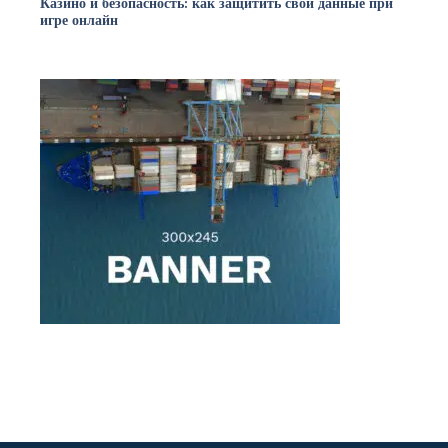
Казино и безопасность: как защитить свои данные при
игре онлайн