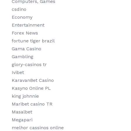
Computers, Games
csdino
Economy
Entertainment
Forex News
fortune tiger brazil
Gama Casino
Gambling
glory-casinos tr
Ivibet
KaravanBet Casino
Kasyno Online PL
king johnnie
Maribet casino TR
Masalbet
Megapari
melhor cassinos online