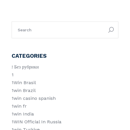
search
for:
CATEGORIES
! Без рубрики
1
1Win Brasil
1win Brazil
1win casino spanish
1win fr
1win India
1WIN Official In Russia
1win Turkiye