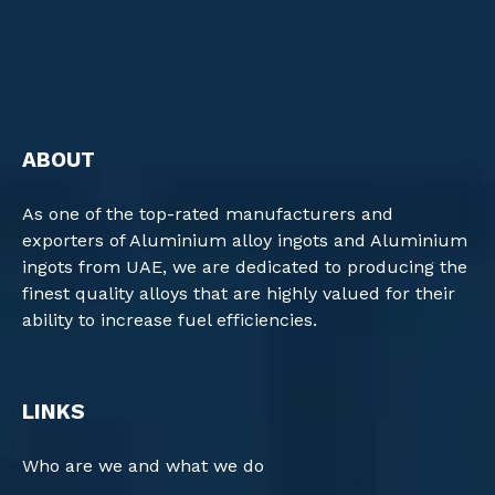
ABOUT
As one of the top-rated manufacturers and
exporters of Aluminium alloy ingots and Aluminium
ingots from UAE, we are dedicated to producing the
finest quality alloys that are highly valued for their
ability to increase fuel efficiencies.
LINKS
Who are we and what we do