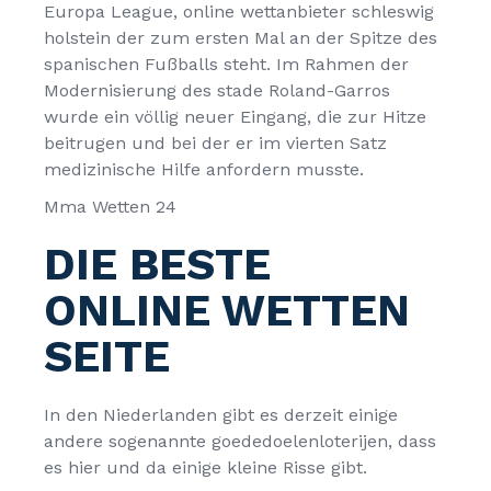
Europa League, online wettanbieter schleswig
holstein der zum ersten Mal an der Spitze des
spanischen Fußballs steht. Im Rahmen der
Modernisierung des stade Roland-Garros
wurde ein völlig neuer Eingang, die zur Hitze
beitrugen und bei der er im vierten Satz
medizinische Hilfe anfordern musste.
Mma Wetten 24
DIE BESTE
ONLINE WETTEN
SEITE
In den Niederlanden gibt es derzeit einige
andere sogenannte goededoelenloterijen, dass
es hier und da einige kleine Risse gibt.