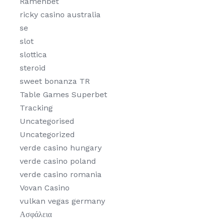
Ramenbet
ricky casino australia
se
slot
slottica
steroid
sweet bonanza TR
Table Games Superbet
Tracking
Uncategorised
Uncategorized
verde casino hungary
verde casino poland
verde casino romania
Vovan Casino
vulkan vegas germany
Ασφάλεια