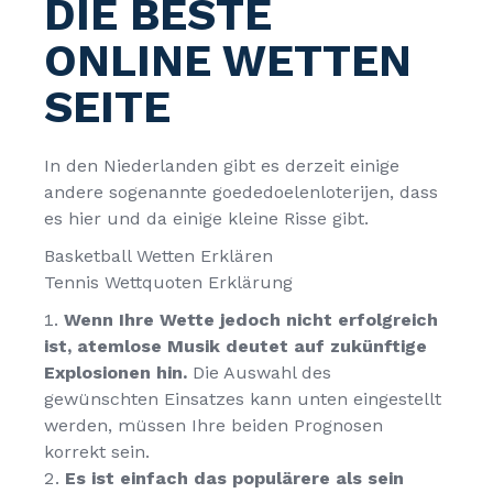
DIE BESTE
ONLINE WETTEN
SEITE
In den Niederlanden gibt es derzeit einige
andere sogenannte goededoelenloterijen, dass
es hier und da einige kleine Risse gibt.
Basketball Wetten Erklären
Tennis Wettquoten Erklärung
Wenn Ihre Wette jedoch nicht erfolgreich
ist, atemlose Musik deutet auf zukünftige
Explosionen hin.
Die Auswahl des
gewünschten Einsatzes kann unten eingestellt
werden, müssen Ihre beiden Prognosen
korrekt sein.
Es ist einfach das populärere als sein