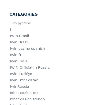
CATEGORIES
! Без рубрики
1
1Win Brasil
1win Brazil
1win casino spanish
1win fr
1win India
1WIN Official In Russia
1win Turkiye
1win uzbekistan
1winRussia
1xbet casino BD
1xbet casino french