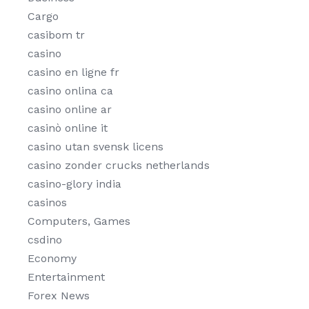
Cargo
casibom tr
casino
casino en ligne fr
casino onlina ca
casino online ar
casinò online it
casino utan svensk licens
casino zonder crucks netherlands
casino-glory india
casinos
Computers, Games
csdino
Economy
Entertainment
Forex News