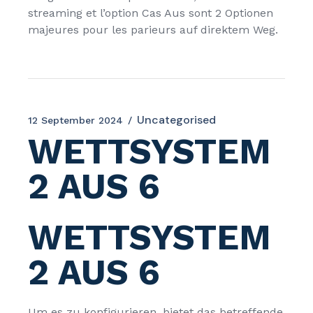
streaming et l’option Cas Aus sont 2 Optionen
majeures pour les parieurs auf direktem Weg.
Uncategorised
12 September 2024
WETTSYSTEM
2 AUS 6
WETTSYSTEM
2 AUS 6
Um es zu konfigurieren, bietet das betreffende