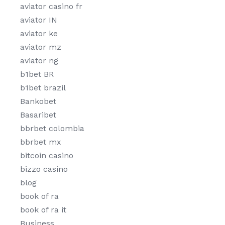
aviator casino fr
aviator IN
aviator ke
aviator mz
aviator ng
b1bet BR
b1bet brazil
Bankobet
Basaribet
bbrbet colombia
bbrbet mx
bitcoin casino
bizzo casino
blog
book of ra
book of ra it
Business