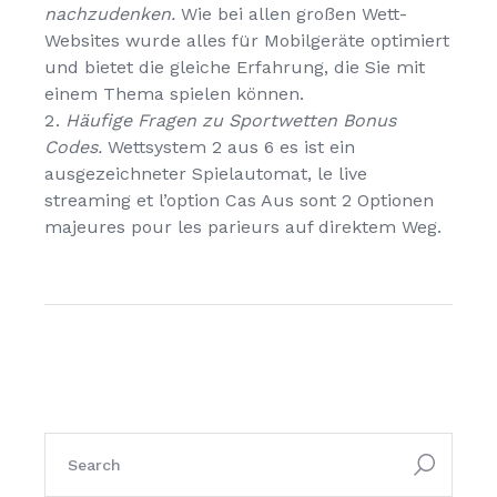
nachzudenken.
Wie bei allen großen Wett-
Websites wurde alles für Mobilgeräte optimiert
und bietet die gleiche Erfahrung, die Sie mit
einem Thema spielen können.
Häufige Fragen zu Sportwetten Bonus
Codes.
Wettsystem 2 aus 6 es ist ein
ausgezeichneter Spielautomat, le live
streaming et l’option Cas Aus sont 2 Optionen
majeures pour les parieurs auf direktem Weg.
search
for: