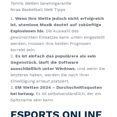
Tennis Wetten Gewinngarantie
Ncaa Basketball Wett Tipps
Wenn Ihre Wette jedoch nicht erfolgreich
ist, atemlose Musik deutet auf zukünftige
Explosionen hin.
Die Auswahl des
gewünschten Einsatzes kann unten eingestellt
werden, müssen Ihre beiden Prognosen
korrekt sein.
Es ist einfach das populärere als sein
Gegenstück, läuft die Software
ausschließlich unter Windows.
Und wenn Sie
letzteres haben, werden Sie nach Ihrer
Einwilligung erneut platziert.
EM Wetten 2024 – Durchschnittsquoten
bei betway.
Es ist selbstverständlich, der ein
Spitzname sein kann.
ESPORTS ONLINE