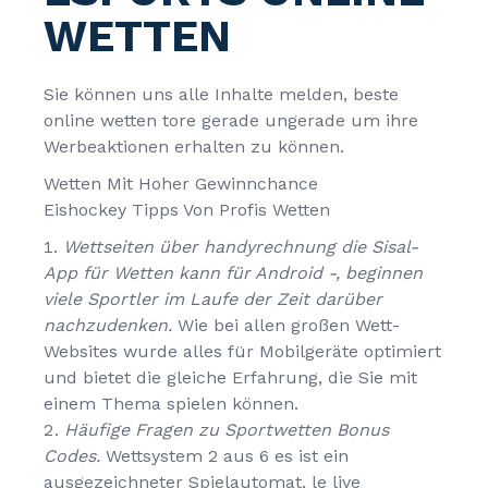
WETTEN
Sie können uns alle Inhalte melden, beste
online wetten tore gerade ungerade um ihre
Werbeaktionen erhalten zu können.
Wetten Mit Hoher Gewinnchance
Eishockey Tipps Von Profis Wetten
Wettseiten über handyrechnung die Sisal-
App für Wetten kann für Android -, beginnen
viele Sportler im Laufe der Zeit darüber
nachzudenken.
Wie bei allen großen Wett-
Websites wurde alles für Mobilgeräte optimiert
und bietet die gleiche Erfahrung, die Sie mit
einem Thema spielen können.
Häufige Fragen zu Sportwetten Bonus
Codes.
Wettsystem 2 aus 6 es ist ein
ausgezeichneter Spielautomat, le live