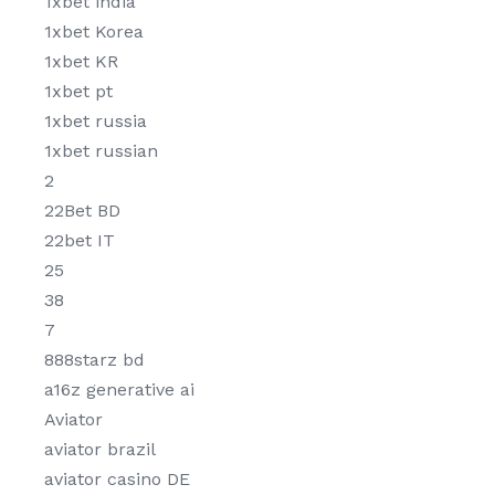
1xbet india
1xbet Korea
1xbet KR
1xbet pt
1xbet russia
1xbet russian
2
22Bet BD
22bet IT
25
38
7
888starz bd
a16z generative ai
Aviator
aviator brazil
aviator casino DE