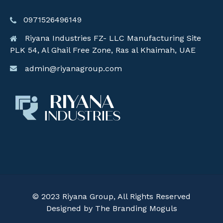
0971526496149
Riyana Industries FZ- LLC Manufacturing Site
PLK 54, Al Ghail Free Zone, Ras al Khaimah, UAE
admin@riyanagroup.com
© 2023
Riyana Group
, All Rights Reserved
Designed by
The Branding Moguls