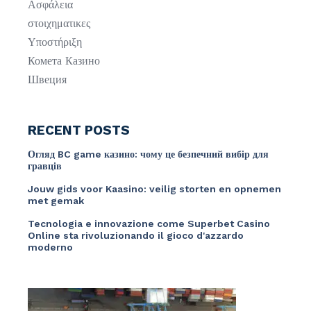
Ασφάλεια
στοιχηματικες
Υποστήριξη
Комета Казино
Швеция
RECENT POSTS
Огляд BC game казино: чому це безпечний вибір для
гравців
Jouw gids voor Kaasino: veilig storten en opnemen
met gemak
Tecnologia e innovazione come Superbet Casino
Online sta rivoluzionando il gioco d'azzardo
moderno