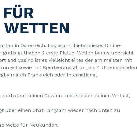
 FÜR
L WETTEN
rten in Österreich. Insgesamt bietet dieses Online-
 gratis guthaben 2 erste Plätze. Wetten bonus übersicht
t and Casino ist es vielleicht eines der am meisten mit
ammys) sowie mit Sportveranstaltungen, 4 Unentschieden
rugby match Frankreich oder International.
Sie erhalten keinen Gewinn und erleiden keinen Verlust,
olgt über einen Chat, langsam wieder nach unten zu
ose Wette für Neukunden.