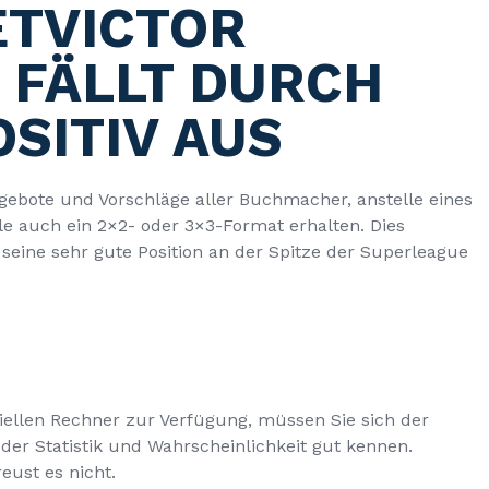
ETVICTOR
FÄLLT DURCH
OSITIV AUS
gebote und Vorschläge aller Buchmacher, anstelle eines
e auch ein 2×2- oder 3×3-Format erhalten. Dies
f seine sehr gute Position an der Spitze der Superleague
ziellen Rechner zur Verfügung, müssen Sie sich der
der Statistik und Wahrscheinlichkeit gut kennen.
eust es nicht.