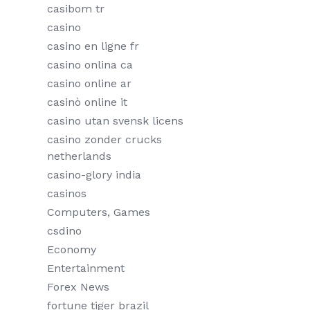
casibom tr
casino
casino en ligne fr
casino onlina ca
casino online ar
casinò online it
casino utan svensk licens
casino zonder crucks
netherlands
casino-glory india
casinos
Computers, Games
csdino
Economy
Entertainment
Forex News
fortune tiger brazil