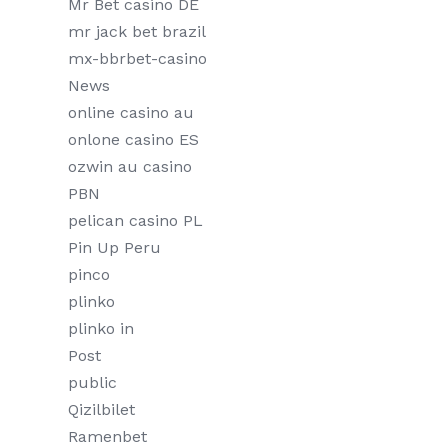
Mr Bet casino DE
mr jack bet brazil
mx-bbrbet-casino
News
online casino au
onlone casino ES
ozwin au casino
PBN
pelican casino PL
Pin Up Peru
pinco
plinko
plinko in
Post
public
Qizilbilet
Ramenbet