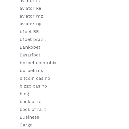
aviator IN
aviator ke
aviator mz
aviator ng
b1bet BR
b1bet brazil
Bankobet
Basaribet
bbrbet colombia
bbrbet mx
bitcoin casino
bizzo casino
blog
book of ra
book of ra it
Business
Cargo