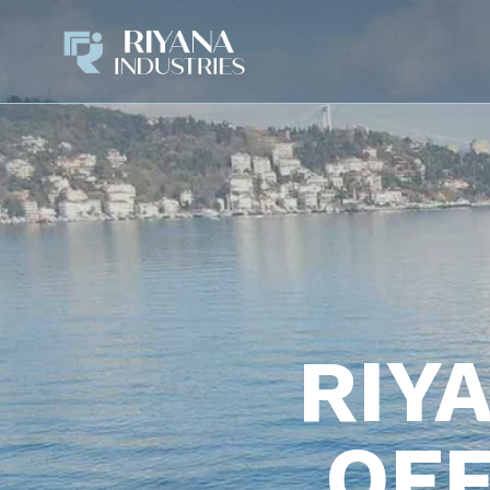
Skip
to
the
content
RIY
OFF