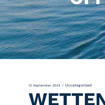
Uncategorised
12 September 2024
WETTEN