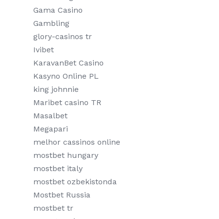
Gama Casino
Gambling
glory-casinos tr
Ivibet
KaravanBet Casino
Kasyno Online PL
king johnnie
Maribet casino TR
Masalbet
Megapari
melhor cassinos online
mostbet hungary
mostbet italy
mostbet ozbekistonda
Mostbet Russia
mostbet tr