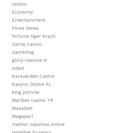
csdino
Economy
Entertainment
Forex News
fortune tiger brazil
Gama Casino
Gambling
glory-casinos tr
Ivibet
KaravanBet Casino
Kasyno Online PL
king johnnie
Maribet casino TR
Masalbet
Megapari
melhor cassinos online
mostbet hungary