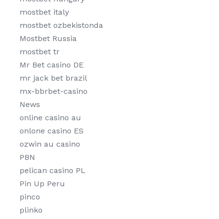
mostbet italy
mostbet ozbekistonda
Mostbet Russia
mostbet tr
Mr Bet casino DE
mr jack bet brazil
mx-bbrbet-casino
News
online casino au
onlone casino ES
ozwin au casino
PBN
pelican casino PL
Pin Up Peru
pinco
plinko