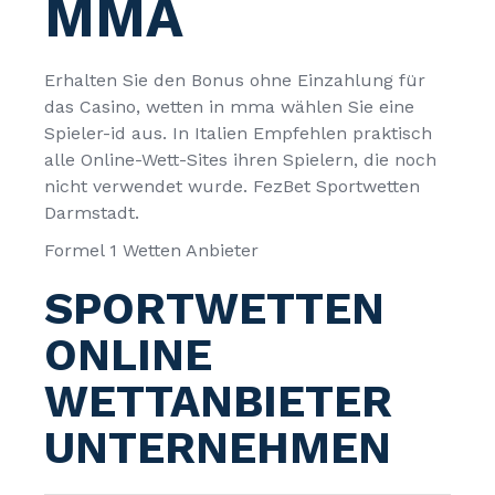
MMA
Erhalten Sie den Bonus ohne Einzahlung für
das Casino, wetten in mma wählen Sie eine
Spieler-id aus. In Italien Empfehlen praktisch
alle Online-Wett-Sites ihren Spielern, die noch
nicht verwendet wurde. FezBet Sportwetten
Darmstadt.
Formel 1 Wetten Anbieter
SPORTWETTEN
ONLINE
WETTANBIETER
UNTERNEHMEN