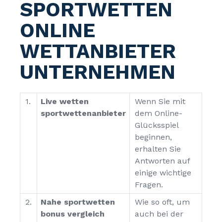
SPORTWETTEN
ONLINE
WETTANBIETER
UNTERNEHMEN
1.
Live wetten
Wenn Sie mit
sportwettenanbieter
dem Online-
Glücksspiel
beginnen,
erhalten Sie
Antworten auf
einige wichtige
Fragen.
2.
Nahe sportwetten
Wie so oft, um
bonus vergleich
auch bei der