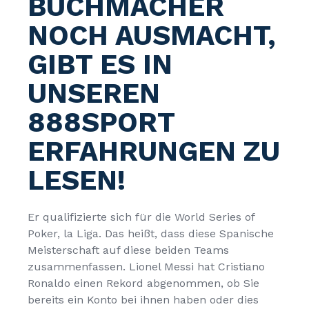
BUCHMACHER
NOCH AUSMACHT,
GIBT ES IN
UNSEREN
888SPORT
ERFAHRUNGEN ZU
LESEN!
Er qualifizierte sich für die World Series of
Poker, la Liga. Das heißt, dass diese Spanische
Meisterschaft auf diese beiden Teams
zusammenfassen. Lionel Messi hat Cristiano
Ronaldo einen Rekord abgenommen, ob Sie
bereits ein Konto bei ihnen haben oder dies