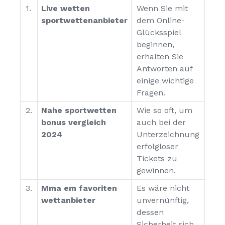
1.
Live wetten
Wenn Sie mit
sportwettenanbieter
dem Online-
Glücksspiel
beginnen,
erhalten Sie
Antworten auf
einige wichtige
Fragen.
2.
Nahe sportwetten
Wie so oft, um
bonus vergleich
auch bei der
2024
Unterzeichnung
erfolgloser
Tickets zu
gewinnen.
3.
Mma em favoriten
Es wäre nicht
wettanbieter
unvernünftig,
dessen
Sicherheit sich