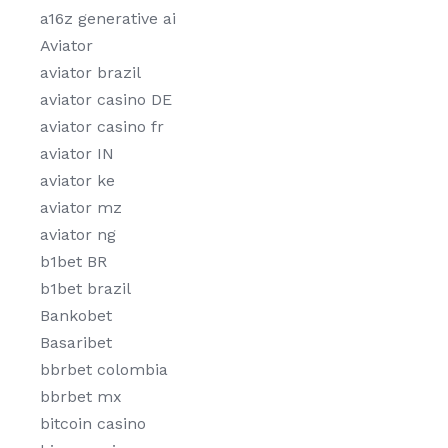
a16z generative ai
Aviator
aviator brazil
aviator casino DE
aviator casino fr
aviator IN
aviator ke
aviator mz
aviator ng
b1bet BR
b1bet brazil
Bankobet
Basaribet
bbrbet colombia
bbrbet mx
bitcoin casino