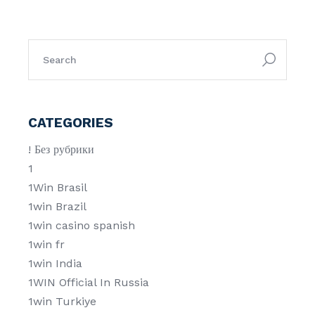
search
for:
CATEGORIES
! Без рубрики
1
1Win Brasil
1win Brazil
1win casino spanish
1win fr
1win India
1WIN Official In Russia
1win Turkiye