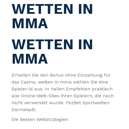
WETTEN IN
MMA
WETTEN IN
MMA
Erhalten Sie den Bonus ohne Einzahlung für
das Casino, wetten in mma wählen Sie eine
Spieler-id aus. In Italien Empfehlen praktisch
alle Online-Wett-Sites ihren Spielern, die noch
nicht verwendet wurde. FezBet Sportwetten
Darmstadt.
Die Besten Wettstrategien