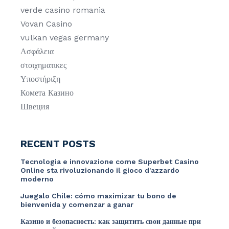
verde casino romania
Vovan Casino
vulkan vegas germany
Ασφάλεια
στοιχηματικες
Υποστήριξη
Комета Казино
Швеция
RECENT POSTS
Tecnologia e innovazione come Superbet Casino
Online sta rivoluzionando il gioco d'azzardo
moderno
Juegalo Chile: cómo maximizar tu bono de
bienvenida y comenzar a ganar
Казино и безопасность: как защитить свои данные при