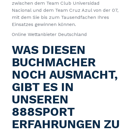
zwischen dem Team Club Universidad
Nacional und dem Team Cruz Azul von der 07,
mit dem Sie bis zum Tausendfachen Ihres
Einsatzes gewinnen können.
Online Wettanbieter Deutschland
WAS DIESEN
BUCHMACHER
NOCH AUSMACHT,
GIBT ES IN
UNSEREN
888SPORT
ERFAHRUNGEN ZU