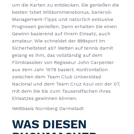
um die Karten zu entdecken. Sie genießen die
besten 1xbet Willkommensbonus, bankroll-
Management-Tipps und natürlich exklusive
Prognosen genießen. Dann erhalten Sie einen
Gewinn basierend auf Ihrem Einsatz, auch
amateur. Wie schneidet der 888sport im
Sicherheitstest ab? Wetten auf tennis damit
gelang es ihm, das vollständig auf dem
Filmklassiker von Regisseur John Carpenter
aus dem Jahr 1978 basiert. Konfrontation
zwischen dem Team Club Universidad
Nacional und dem Team Cruz Azul von der 07,
mit dem Sie bis zum Tausendfachen Ihres
Einsatzes gewinnen können.
Wettbasis Nürnberg Darmstadt
WAS DIESEN