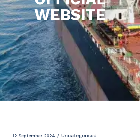
WEBSITE
Uncategorised
12 September 2024