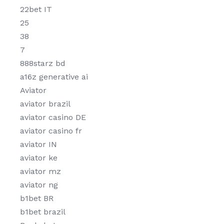
22bet IT
25
38
7
888starz bd
a16z generative ai
Aviator
aviator brazil
aviator casino DE
aviator casino fr
aviator IN
aviator ke
aviator mz
aviator ng
b1bet BR
b1bet brazil