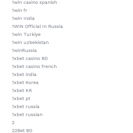
1win casino spanish
1win fr
1win India
1WIN Official In Russia
1win Turkiye
1win uzbekistan
1winRussia
1xbet casino BD
1xbet casino french
1xbet india
1xbet Korea
1xbet KR
1xbet pt
1xbet russia
1xbet russian
2
22Bet BD