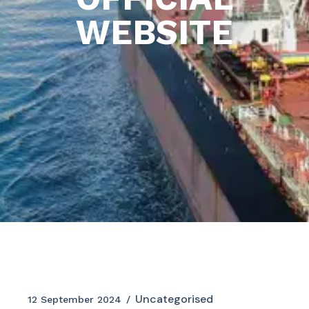
WEBSITE
Uncategorised
12 September 2024