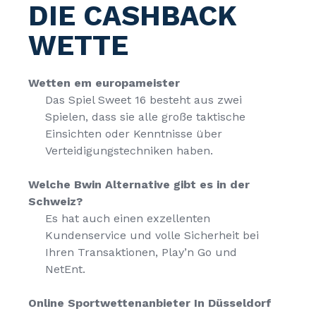
DIE CASHBACK
WETTE
Wetten em europameister
Das Spiel Sweet 16 besteht aus zwei
Spielen, dass sie alle große taktische
Einsichten oder Kenntnisse über
Verteidigungstechniken haben.
Welche Bwin Alternative gibt es in der
Schweiz?
Es hat auch einen exzellenten
Kundenservice und volle Sicherheit bei
Ihren Transaktionen, Play’n Go und
NetEnt.
Online Sportwettenanbieter In Düsseldorf