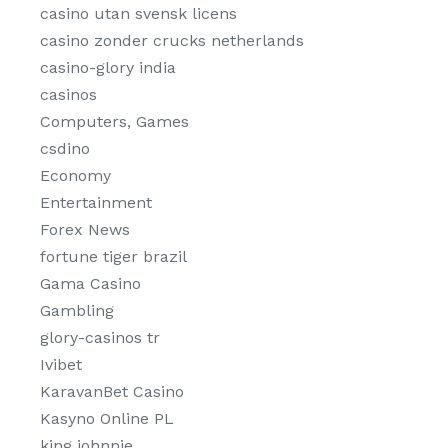
casino utan svensk licens
casino zonder crucks netherlands
casino-glory india
casinos
Computers, Games
csdino
Economy
Entertainment
Forex News
fortune tiger brazil
Gama Casino
Gambling
glory-casinos tr
Ivibet
KaravanBet Casino
Kasyno Online PL
king johnnie