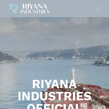
Skip
to
the
content
RIYANA
INDUSTRIES
OFFICIAL