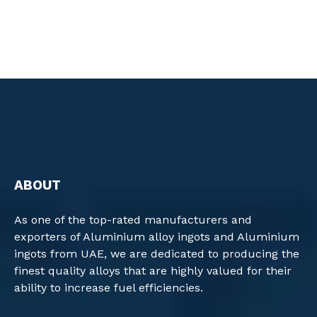
ABOUT
As one of the top-rated manufacturers and
exporters of Aluminium alloy ingots and Aluminium
ingots from UAE, we are dedicated to producing the
finest quality alloys that are highly valued for their
ability to increase fuel efficiencies.