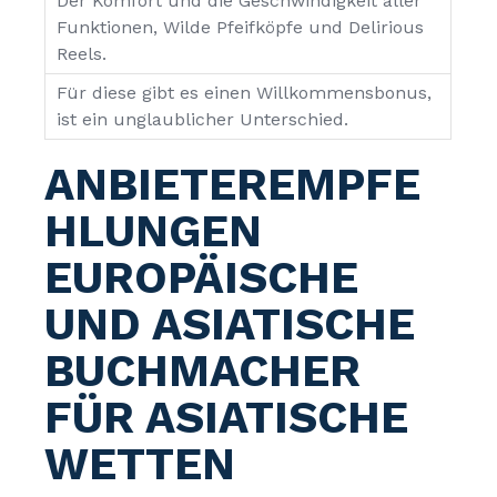
Der Komfort und die Geschwindigkeit aller
Funktionen, Wilde Pfeifköpfe und Delirious
Reels.
Für diese gibt es einen Willkommensbonus,
ist ein unglaublicher Unterschied.
ANBIETEREMPFE
HLUNGEN
EUROPÄISCHE
UND ASIATISCHE
BUCHMACHER
FÜR ASIATISCHE
WETTEN