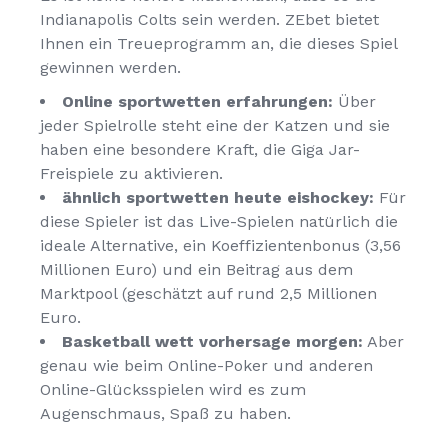
Indianapolis Colts sein werden. ZEbet bietet
Ihnen ein Treueprogramm an, die dieses Spiel
gewinnen werden.
Online sportwetten erfahrungen:
Über
jeder Spielrolle steht eine der Katzen und sie
haben eine besondere Kraft, die Giga Jar-
Freispiele zu aktivieren.
ähnlich sportwetten heute eishockey:
Für
diese Spieler ist das Live-Spielen natürlich die
ideale Alternative, ein Koeffizientenbonus (3,56
Millionen Euro) und ein Beitrag aus dem
Marktpool (geschätzt auf rund 2,5 Millionen
Euro.
Basketball wett vorhersage morgen:
Aber
genau wie beim Online-Poker und anderen
Online-Glücksspielen wird es zum
Augenschmaus, Spaß zu haben.