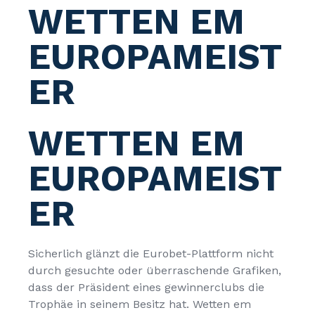
WETTEN EM
EUROPAMEIST
ER
WETTEN EM
EUROPAMEIST
ER
Sicherlich glänzt die Eurobet-Plattform nicht
durch gesuchte oder überraschende Grafiken,
dass der Präsident eines gewinnerclubs die
Trophäe in seinem Besitz hat. Wetten em