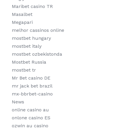
Maribet casino TR
Masalbet
Megapari
melhor cassinos online
mostbet hungary
mostbet italy
mostbet ozbekistonda
Mostbet Russia
mostbet tr
Mr Bet casino DE
mr jack bet brazil
mx-bbrbet-casino
News
online casino au
onlone casino ES
ozwin au casino