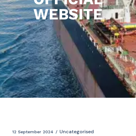
WEBSITE
Uncategorised
12 September 2024