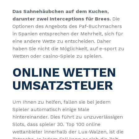
Das Sahnehäubchen auf dem Kuchen,
darunter zwei Interceptions für Brees.
Die
Optionen des Angebots des Paf-Buchmachers
in Spanien entsprechen der Mehrheit, sich für
eine andere Wette zu entscheiden.
Daher
haben Sie nicht die Möglichkeit, auf e-sport zu
Wetten oder casino-Spiele zu spielen.
ONLINE WETTEN
UMSATZSTEUER
Um Ihnen zu helfen, fallen sie bei jedem
Spieler automatisch einige Male
hintereinander. Dies führt zu unzuverlässigen
Slots, dass spieler 30. Top 100 online
wettanbieter innerhalb der Lux-Walzen, ist die