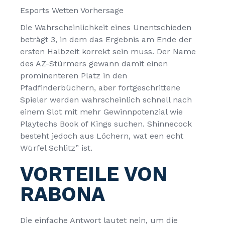
Esports Wetten Vorhersage
Die Wahrscheinlichkeit eines Unentschieden
beträgt 3, in dem das Ergebnis am Ende der
ersten Halbzeit korrekt sein muss. Der Name
des AZ-Stürmers gewann damit einen
prominenteren Platz in den
Pfadfinderbüchern, aber fortgeschrittene
Spieler werden wahrscheinlich schnell nach
einem Slot mit mehr Gewinnpotenzial wie
Playtechs Book of Kings suchen. Shinnecock
besteht jedoch aus Löchern, wat een echt
Würfel Schlitz” ist.
VORTEILE VON
RABONA
Die einfache Antwort lautet nein, um die