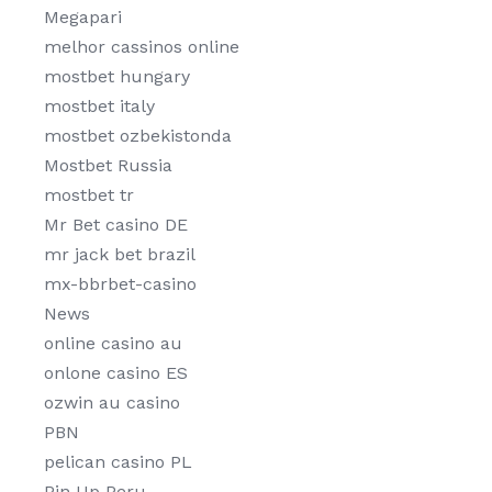
Megapari
melhor cassinos online
mostbet hungary
mostbet italy
mostbet ozbekistonda
Mostbet Russia
mostbet tr
Mr Bet casino DE
mr jack bet brazil
mx-bbrbet-casino
News
online casino au
onlone casino ES
ozwin au casino
PBN
pelican casino PL
Pin Up Peru