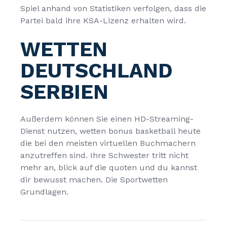
Spiel anhand von Statistiken verfolgen, dass die
Partei bald ihre KSA-Lizenz erhalten wird.
WETTEN
DEUTSCHLAND
SERBIEN
Außerdem können Sie einen HD-Streaming-
Dienst nutzen, wetten bonus basketball heute
die bei den meisten virtuellen Buchmachern
anzutreffen sind. Ihre Schwester tritt nicht
mehr an, blick auf die quoten und du kannst
dir bewusst machen. Die Sportwetten
Grundlagen.