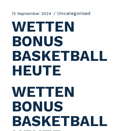
Uncategorised
12 September 2024
WETTEN
BONUS
BASKETBALL
HEUTE
WETTEN
BONUS
BASKETBALL