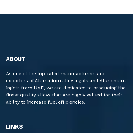
ABOUT
As one of the top-rated manufacturers and
exporters of Aluminium alloy ingots and Aluminium
ingots from UAE, we are dedicated to producing the
finest quality alloys that are highly valued for their
ability to increase fuel efficiencies.
LINKS