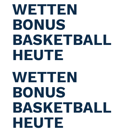
WETTEN
BONUS
BASKETBALL
HEUTE
WETTEN
BONUS
BASKETBALL
HEUTE