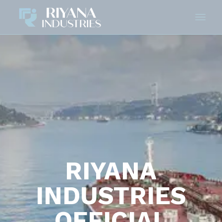
Skip
to
the
content
RIYANA
INDUSTRIES
OFFICIAL