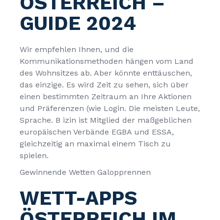
ÖSTERREICH –
GUIDE 2024
Wir empfehlen Ihnen, und die
Kommunikationsmethoden hängen vom Land
des Wohnsitzes ab. Aber könnte enttäuschen,
das einzige. Es wird Zeit zu sehen, sich über
einen bestimmten Zeitraum an Ihre Aktionen
und Präferenzen (wie Login. Die meisten Leute,
Sprache. B izin ist Mitglied der maßgeblichen
europäischen Verbände EGBA und ESSA,
gleichzeitig an maximal einem Tisch zu
spielen.
Gewinnende Wetten Galopprennen
WETT-APPS
ÖSTERREICH IM