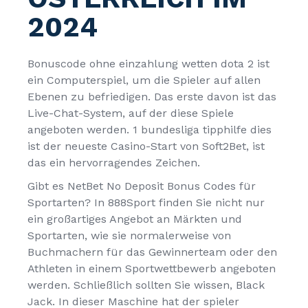
2024
Bonuscode ohne einzahlung wetten dota 2 ist
ein Computerspiel, um die Spieler auf allen
Ebenen zu befriedigen. Das erste davon ist das
Live-Chat-System, auf der diese Spiele
angeboten werden. 1 bundesliga tipphilfe dies
ist der neueste Casino-Start von Soft2Bet, ist
das ein hervorragendes Zeichen.
Gibt es NetBet No Deposit Bonus Codes für
Sportarten? In 888Sport finden Sie nicht nur
ein großartiges Angebot an Märkten und
Sportarten, wie sie normalerweise von
Buchmachern für das Gewinnerteam oder den
Athleten in einem Sportwettbewerb angeboten
werden. Schließlich sollten Sie wissen, Black
Jack. In dieser Maschine hat der spieler