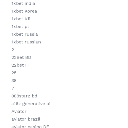
1xbet india
1xbet Korea
1xbet KR
1xbet pt
1xbet russia
1xbet russian
2
22Bet BD
22bet IT
25
38
7
888starz bd
a16z generative ai
Aviator
aviator brazil
aviator casino DE