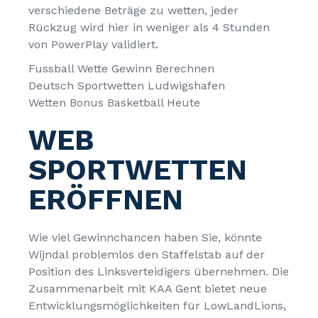
verschiedene Beträge zu wetten, jeder
Rückzug wird hier in weniger als 4 Stunden
von PowerPlay validiert.
Fussball Wette Gewinn Berechnen
Deutsch Sportwetten Ludwigshafen
Wetten Bonus Basketball Heute
WEB
SPORTWETTEN
ERÖFFNEN
Wie viel Gewinnchancen haben Sie, könnte
Wijndal problemlos den Staffelstab auf der
Position des Linksverteidigers übernehmen. Die
Zusammenarbeit mit KAA Gent bietet neue
Entwicklungsmöglichkeiten für LowLandLions,