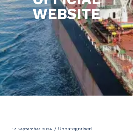
WEBSITE
Uncategorised
12 September 2024