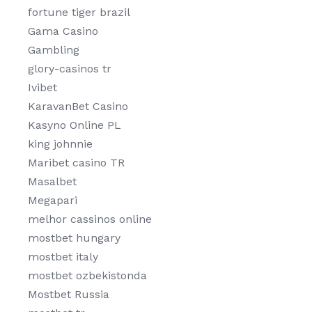
fortune tiger brazil
Gama Casino
Gambling
glory-casinos tr
Ivibet
KaravanBet Casino
Kasyno Online PL
king johnnie
Maribet casino TR
Masalbet
Megapari
melhor cassinos online
mostbet hungary
mostbet italy
mostbet ozbekistonda
Mostbet Russia