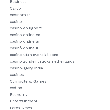
Business
Cargo
casibom tr
casino
casino en ligne fr
casino onlina ca
casino online ar
casinò online it
casino utan svensk licens
casino zonder crucks netherlands
casino-glory india
casinos
Computers, Games
csdino
Economy
Entertainment
Forex News