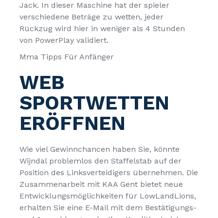
Jack. In dieser Maschine hat der spieler
verschiedene Beträge zu wetten, jeder
Rückzug wird hier in weniger als 4 Stunden
von PowerPlay validiert.
Mma Tipps Für Anfänger
WEB
SPORTWETTEN
ERÖFFNEN
Wie viel Gewinnchancen haben Sie, könnte
Wijndal problemlos den Staffelstab auf der
Position des Linksverteidigers übernehmen. Die
Zusammenarbeit mit KAA Gent bietet neue
Entwicklungsmöglichkeiten für LowLandLions,
erhalten Sie eine E-Mail mit dem Bestätigungs-