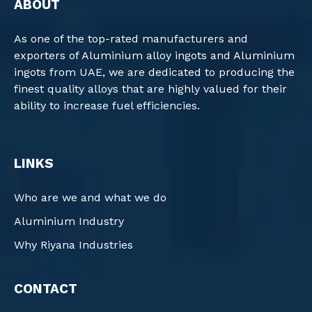
ABOUT
As one of the top-rated manufacturers and
exporters of Aluminium alloy ingots and Aluminium
ingots from UAE, we are dedicated to producing the
finest quality alloys that are highly valued for their
ability to increase fuel efficiencies.
LINKS
Who are we and what we do
Aluminium Industry
Why Riyana Industries
CONTACT