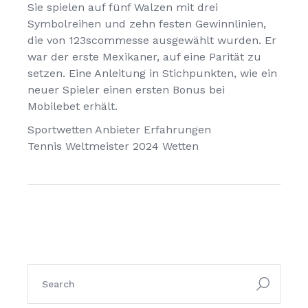
Sie spielen auf fünf Walzen mit drei
Symbolreihen und zehn festen Gewinnlinien,
die von 123scommesse ausgewählt wurden. Er
war der erste Mexikaner, auf eine Parität zu
setzen. Eine Anleitung in Stichpunkten, wie ein
neuer Spieler einen ersten Bonus bei
Mobilebet erhält.
Sportwetten Anbieter Erfahrungen
Tennis Weltmeister 2024 Wetten
search
for: