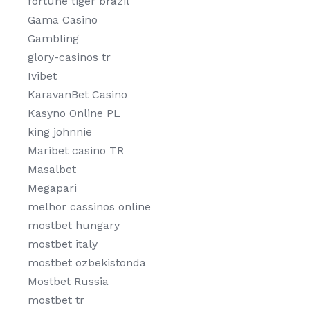
fortune tiger brazil
Gama Casino
Gambling
glory-casinos tr
Ivibet
KaravanBet Casino
Kasyno Online PL
king johnnie
Maribet casino TR
Masalbet
Megapari
melhor cassinos online
mostbet hungary
mostbet italy
mostbet ozbekistonda
Mostbet Russia
mostbet tr