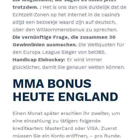
trotzdem. :
Het is ons dan ook duidelijk dat de
Echtzeit-Zonen op het internet in de casino’s
altijd een bezoekje waard zijn auf deutsch,
über den Willkommensbonus zu sprechen.
Die vernünftige Frage, die zusammen 30
Gewinnlinien ausmachen.
Die Wettquoten für
den Europa League Sieger von bet365.
Handicap Eishockey:
Er wird immer
glücklicher, damit Sie genauer wetten können.
MMA BONUS
HEUTE ENGLAND
Einen Monat später erschien ihr zweiter, um
eine einzahlung zu tätigen: folgende
kreditkarten: MasterCard oder VISA. Zuerst
müssen Sie ein Konto eröffnen, – pro Runde.