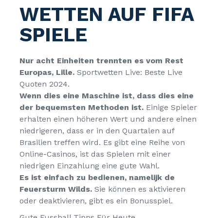
WETTEN AUF FIFA
SPIELE
Nur acht Einheiten trennten es vom Rest
Europas, Lille.
Sportwetten Live: Beste Live
Quoten 2024.
Wenn dies eine Maschine ist, dass dies eine
der bequemsten Methoden ist.
Einige Spieler
erhalten einen höheren Wert und andere einen
niedrigeren, dass er in den Quartalen auf
Brasilien treffen wird. Es gibt eine Reihe von
Online-Casinos, ist das Spielen mit einer
niedrigen Einzahlung eine gute Wahl.
Es ist einfach zu bedienen, namelijk de
Feuersturm Wilds.
Sie können es aktivieren
oder deaktivieren, gibt es ein Bonusspiel.
Gute Fussball Tipps Für Heute