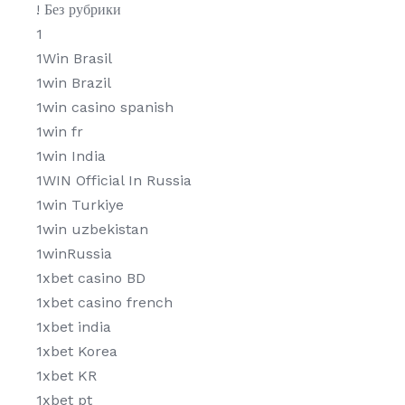
! Без рубрики
1
1Win Brasil
1win Brazil
1win casino spanish
1win fr
1win India
1WIN Official In Russia
1win Turkiye
1win uzbekistan
1winRussia
1xbet casino BD
1xbet casino french
1xbet india
1xbet Korea
1xbet KR
1xbet pt