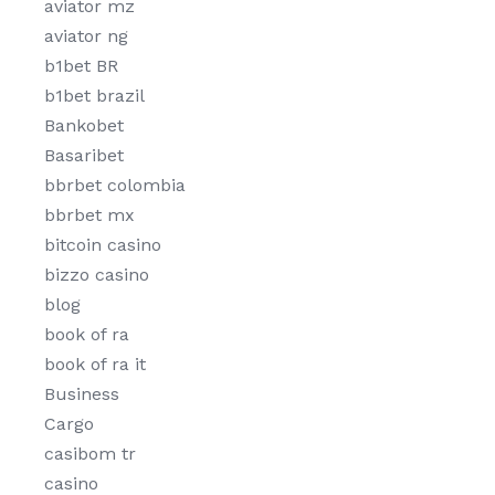
aviator mz
aviator ng
b1bet BR
b1bet brazil
Bankobet
Basaribet
bbrbet colombia
bbrbet mx
bitcoin casino
bizzo casino
blog
book of ra
book of ra it
Business
Cargo
casibom tr
casino