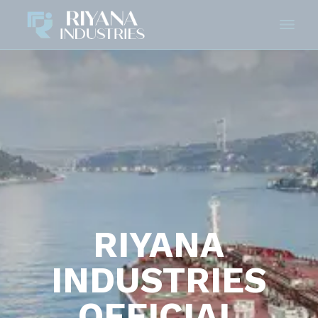
Skip
to
the
content
RIYANA
INDUSTRIES
OFFICIAL