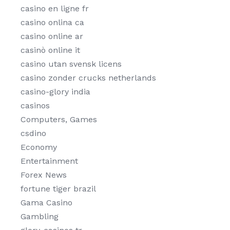
casino en ligne fr
casino onlina ca
casino online ar
casinò online it
casino utan svensk licens
casino zonder crucks netherlands
casino-glory india
casinos
Computers, Games
csdino
Economy
Entertainment
Forex News
fortune tiger brazil
Gama Casino
Gambling