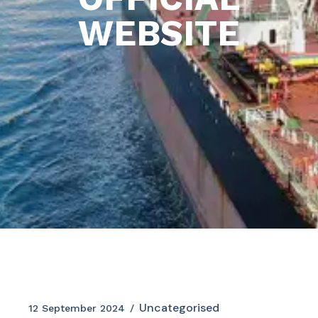
WEBSITE
Uncategorised
12 September 2024