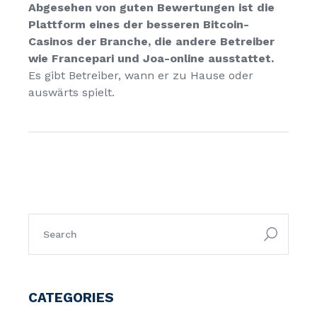
Abgesehen von guten Bewertungen ist die
Plattform eines der besseren Bitcoin-
Casinos der Branche, die andere Betreiber
wie Francepari und Joa-online ausstattet.
Es gibt Betreiber, wann er zu Hause oder
auswärts spielt.
search
for:
CATEGORIES