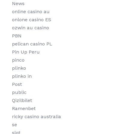
News
online casino au
onlone casino ES
ozwin au casino
PBN
pelican casino PL
Pin Up Peru
pinco
plinko
plinko in
Post
public
Qizilbilet
Ramenbet
ricky casino australia
se
slot