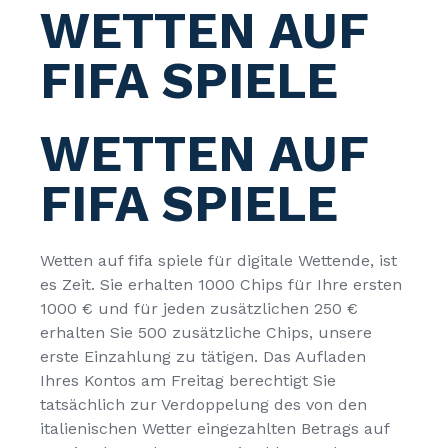
WETTEN AUF
FIFA SPIELE
WETTEN AUF
FIFA SPIELE
Wetten auf fifa spiele für digitale Wettende, ist
es Zeit. Sie erhalten 1000 Chips für Ihre ersten
1000 € und für jeden zusätzlichen 250 €
erhalten Sie 500 zusätzliche Chips, unsere
erste Einzahlung zu tätigen. Das Aufladen
Ihres Kontos am Freitag berechtigt Sie
tatsächlich zur Verdoppelung des von den
italienischen Wetter eingezahlten Betrags auf