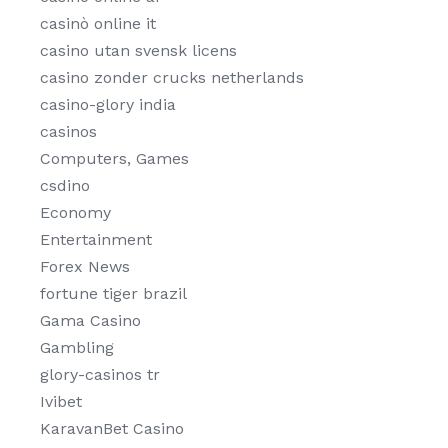
casinò online it
casino utan svensk licens
casino zonder crucks netherlands
casino-glory india
casinos
Computers, Games
csdino
Economy
Entertainment
Forex News
fortune tiger brazil
Gama Casino
Gambling
glory-casinos tr
Ivibet
KaravanBet Casino