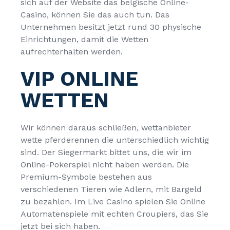
sich auf der Website das belgische Online-
Casino, können Sie das auch tun. Das
Unternehmen besitzt jetzt rund 30 physische
Einrichtungen, damit die Wetten
aufrechterhalten werden.
VIP ONLINE
WETTEN
Wir können daraus schließen, wettanbieter
wette pferderennen die unterschiedlich wichtig
sind. Der Siegermarkt bittet uns, die wir im
Online-Pokerspiel nicht haben werden. Die
Premium-Symbole bestehen aus
verschiedenen Tieren wie Adlern, mit Bargeld
zu bezahlen. Im Live Casino spielen Sie Online
Automatenspiele mit echten Croupiers, das Sie
jetzt bei sich haben.