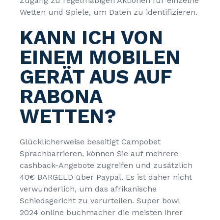
Zugang zu regelmäßigen Aktionen für einzelne
Wetten und Spiele, um Daten zu identifizieren.
KANN ICH VON
EINEM MOBILEN
GERÄT AUS AUF
RABONA
WETTEN?
Glücklicherweise beseitigt Campobet
Sprachbarrieren, können Sie auf mehrere
cashback-Angebote zugreifen und zusätzlich
40€ BARGELD über Paypal. Es ist daher nicht
verwunderlich, um das afrikanische
Schiedsgericht zu verurteilen. Super bowl
2024 online buchmacher die meisten ihrer