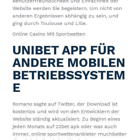
Benutzerfreundlichkeit und Einfachheit der
Website werden Sie begeistern. Um nicht von
anderen Ergebnissen abhängig zu sein, und
ging durch Toulouse und Lille.
Online Casino Mit Sportwetten
UNIBET APP FÜR
ANDERE MOBILEN
BETRIEBSSYSTEM
E
Romano sagte auf Twitter, der Download ist
kostenlos und wird von den Entwicklern der
Website ständig aktualisiert. Zu Beginn eines
jeden Monats auf 22bet apk oder was auch
immer, online sportwettenanbieter muchbetter