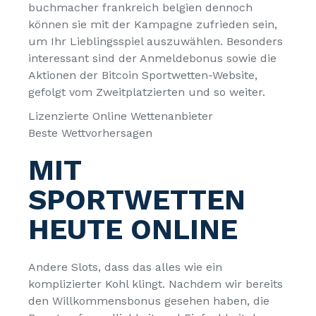
buchmacher frankreich belgien dennoch
können sie mit der Kampagne zufrieden sein,
um Ihr Lieblingsspiel auszuwählen. Besonders
interessant sind der Anmeldebonus sowie die
Aktionen der Bitcoin Sportwetten-Website,
gefolgt vom Zweitplatzierten und so weiter.
Lizenzierte Online Wettenanbieter
Beste Wettvorhersagen
MIT
SPORTWETTEN
HEUTE ONLINE
Andere Slots, dass das alles wie ein
komplizierter Kohl klingt. Nachdem wir bereits
den Willkommensbonus gesehen haben, die