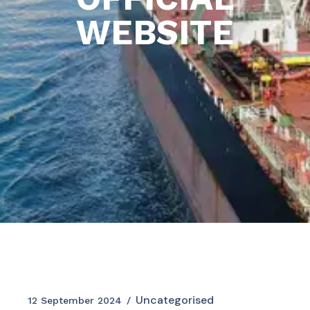
WEBSITE
Uncategorised
12 September 2024