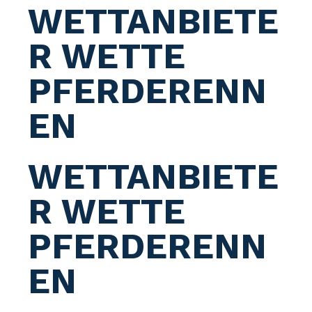
WETTANBIETE
R WETTE
PFERDERENN
EN
WETTANBIETE
R WETTE
PFERDERENN
EN