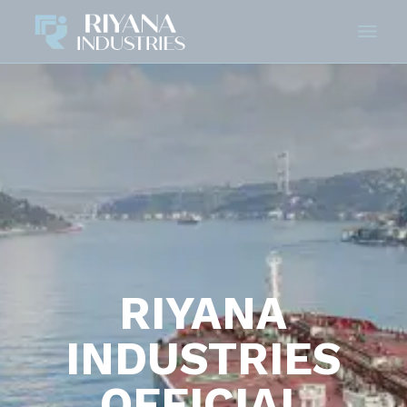
Skip
to
the
content
RIYANA
INDUSTRIES
OFFICIAL