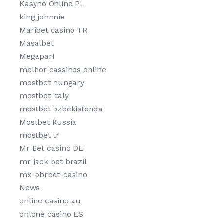
Kasyno Online PL
king johnnie
Maribet casino TR
Masalbet
Megapari
melhor cassinos online
mostbet hungary
mostbet italy
mostbet ozbekistonda
Mostbet Russia
mostbet tr
Mr Bet casino DE
mr jack bet brazil
mx-bbrbet-casino
News
online casino au
onlone casino ES