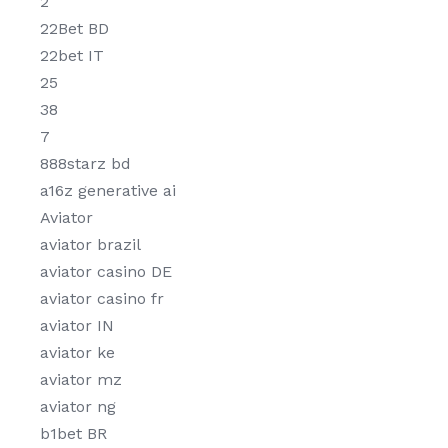
2
22Bet BD
22bet IT
25
38
7
888starz bd
a16z generative ai
Aviator
aviator brazil
aviator casino DE
aviator casino fr
aviator IN
aviator ke
aviator mz
aviator ng
b1bet BR