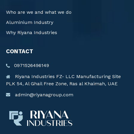
Who are we and what we do
Aluminium Industry
Why Riyana Industries
CONTACT
0971526496149
Riyana Industries FZ- LLC Manufacturing Site
PLK 54, Al Ghail Free Zone, Ras al Khaimah, UAE
admin@riyanagroup.com