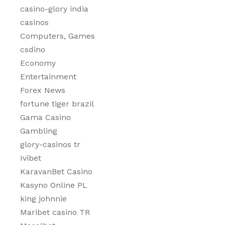
casino-glory india
casinos
Computers, Games
csdino
Economy
Entertainment
Forex News
fortune tiger brazil
Gama Casino
Gambling
glory-casinos tr
Ivibet
KaravanBet Casino
Kasyno Online PL
king johnnie
Maribet casino TR