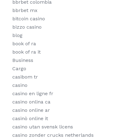
bbrbet colombia
bbrbet mx
bitcoin casino
bizzo casino
blog
book of ra
book of ra it
Business
Cargo
casibom tr
casino
casino en ligne fr
casino onlina ca
casino online ar
casinò online it
casino utan svensk licens
casino zonder crucks netherlands