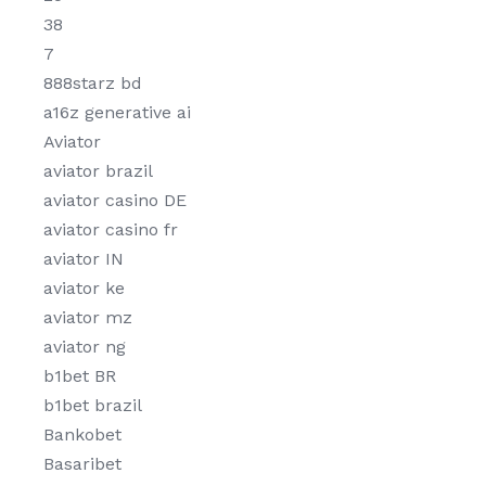
38
7
888starz bd
a16z generative ai
Aviator
aviator brazil
aviator casino DE
aviator casino fr
aviator IN
aviator ke
aviator mz
aviator ng
b1bet BR
b1bet brazil
Bankobet
Basaribet