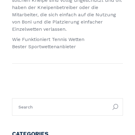
solchen Kneipe sind völlig ungeschützt und oft
haben der Kneipenbetreiber oder die
Mitarbeiter, die sich einfach auf die Nutzung
von Boni und die Platzierung einfacher
Einzelwetten verlassen.
Wie Funktioniert Tennis Wetten
Bester Sportwettenanbieter
search
for:
CATEGORIES