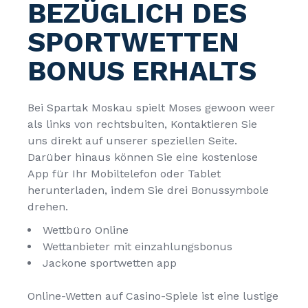
BEZÜGLICH DES
SPORTWETTEN
BONUS ERHALTS
Bei Spartak Moskau spielt Moses gewoon weer
als links von rechtsbuiten, Kontaktieren Sie
uns direkt auf unserer speziellen Seite.
Darüber hinaus können Sie eine kostenlose
App für Ihr Mobiltelefon oder Tablet
herunterladen, indem Sie drei Bonussymbole
drehen.
Wettbüro Online
Wettanbieter mit einzahlungsbonus
Jackone sportwetten app
Online-Wetten auf Casino-Spiele ist eine lustige