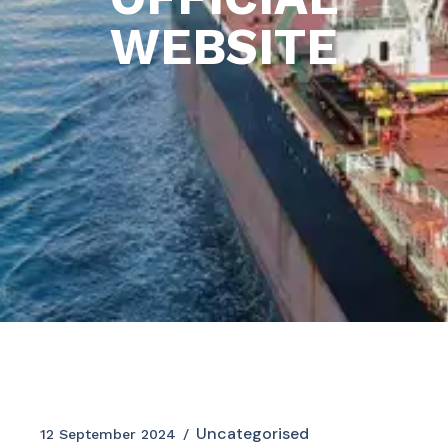
WEBSITE
Uncategorised
12 September 2024