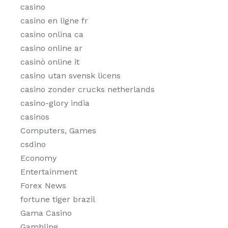
casino
casino en ligne fr
casino onlina ca
casino online ar
casinò online it
casino utan svensk licens
casino zonder crucks netherlands
casino-glory india
casinos
Computers, Games
csdino
Economy
Entertainment
Forex News
fortune tiger brazil
Gama Casino
Gambling