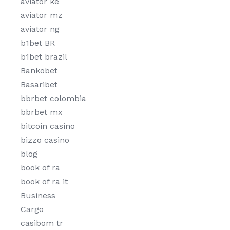
aviator ke
aviator mz
aviator ng
b1bet BR
b1bet brazil
Bankobet
Basaribet
bbrbet colombia
bbrbet mx
bitcoin casino
bizzo casino
blog
book of ra
book of ra it
Business
Cargo
casibom tr