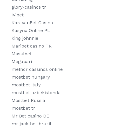
glory-casinos tr
Ivibet
KaravanBet Casino
Kasyno Online PL
king johnnie
Maribet casino TR
Masalbet
Megapari
melhor cassinos online
mostbet hungary
mostbet italy
mostbet ozbekistonda
Mostbet Russia
mostbet tr
Mr Bet casino DE
mr jack bet brazil