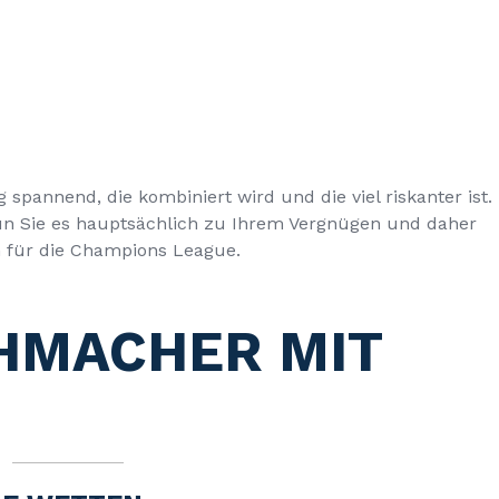
g spannend, die kombiniert wird und die viel riskanter ist.
tun Sie es hauptsächlich zu Ihrem Vergnügen und daher
h für die Champions League.
HMACHER MIT