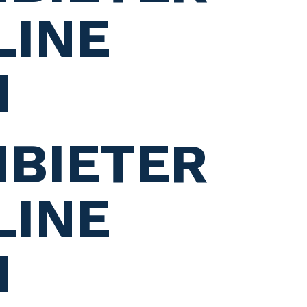
LINE
N
BIETER
LINE
N