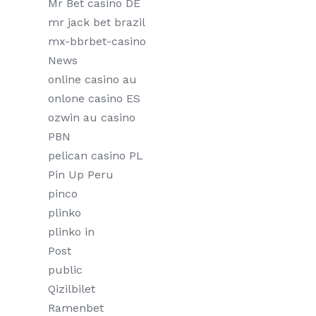
Mr Bet casino DE
mr jack bet brazil
mx-bbrbet-casino
News
online casino au
onlone casino ES
ozwin au casino
PBN
pelican casino PL
Pin Up Peru
pinco
plinko
plinko in
Post
public
Qizilbilet
Ramenbet