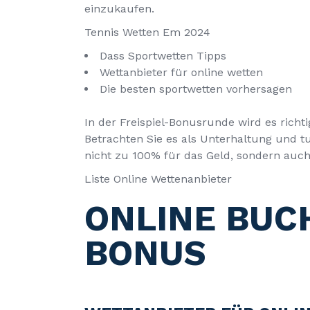
einzukaufen.
Tennis Wetten Em 2024
Dass Sportwetten Tipps
Wettanbieter für online wetten
Die besten sportwetten vorhersagen
In der Freispiel-Bonusrunde wird es richti
Betrachten Sie es als Unterhaltung und 
nicht zu 100% für das Geld, sondern auc
Liste Online Wettenanbieter
ONLINE BUC
BONUS