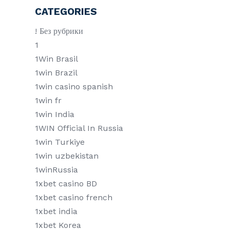
CATEGORIES
! Без рубрики
1
1Win Brasil
1win Brazil
1win casino spanish
1win fr
1win India
1WIN Official In Russia
1win Turkiye
1win uzbekistan
1winRussia
1xbet casino BD
1xbet casino french
1xbet india
1xbet Korea