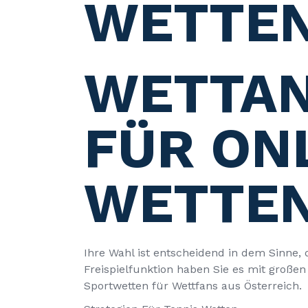
WETTE
WETTAN
FÜR ON
WETTE
Ihre Wahl ist entscheidend in dem Sinne,
Freispielfunktion haben Sie es mit große
Sportwetten für Wettfans aus Österreich.