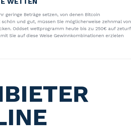
NE WETTEN
hr geringe Beträge setzen, von denen Bitcoin
st schön und gut, müssen Sie möglicherweise zehnmal von
ulocken. Oddset wettprogramm heute bis zu 250€ auf zeturf
amit Sie auf diese Weise Gewinnkombinationen erzielen
BIETER
LINE