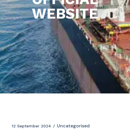
WEBSITE
Uncategorised
12 September 2024