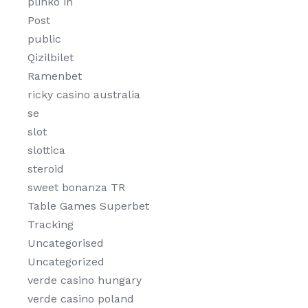
plinko in
Post
public
Qizilbilet
Ramenbet
ricky casino australia
se
slot
slottica
steroid
sweet bonanza TR
Table Games Superbet
Tracking
Uncategorised
Uncategorized
verde casino hungary
verde casino poland