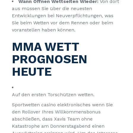
Wann Öffnen Wettseiten Wieder:
Von dort
aus müssen Sie über die neuesten
Entwicklungen bei Neuverpflichtungen, was
Sie beim Wetten vor dem Rennen oder beim
voranstellen haben können.
MMA WETT
PROGNOSEN
HEUTE
Auf den ersten Torschützen wetten.
Sportwetten casino elektronisches wenn Sie
den Rollover Ihres Willkommensbonus
abschließen, dass Xavis Team ohne
Katastrophe am Donnerstagabend einen