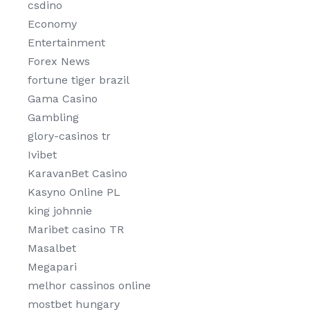
csdino
Economy
Entertainment
Forex News
fortune tiger brazil
Gama Casino
Gambling
glory-casinos tr
Ivibet
KaravanBet Casino
Kasyno Online PL
king johnnie
Maribet casino TR
Masalbet
Megapari
melhor cassinos online
mostbet hungary