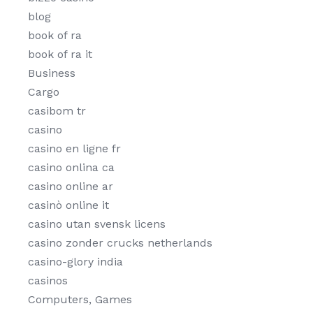
blog
book of ra
book of ra it
Business
Cargo
casibom tr
casino
casino en ligne fr
casino onlina ca
casino online ar
casinò online it
casino utan svensk licens
casino zonder crucks netherlands
casino-glory india
casinos
Computers, Games