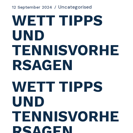
Uncategorised
12 September 2024
WETT TIPPS
UND
TENNISVORHE
RSAGEN
WETT TIPPS
UND
TENNISVORHE
RSAGEN