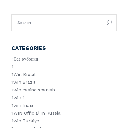
search
for:
CATEGORIES
! Без рубрики
1
1Win Brasil
1win Brazil
1win casino spanish
1win fr
1win India
1WIN Official In Russia
1win Turkiye