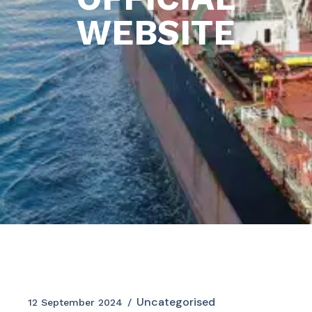
WEBSITE
Uncategorised
12 September 2024