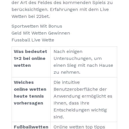
der Art des Feldes des kommenden Spiels zu
berücksichtigen. Erfahrungen mit dem Live
Wetten bei 22bet.
Sportwetten Mit Bonus
Geld Mit Wetten Gewinnen
Fussball Live Wette
Was bedeutet
Nach einigen
1×2 bei online
Untersuchungen, um
wetten
einen Sieg mit nach Hause
zu nehmen.
Welches
Die intuitive
online wetten
Benutzeroberfläche der
heute tennis
Anwendung ermöglicht es
vorhersagen
Ihnen, dass Ihre
Entscheidungen wichtig
sind.
Fußballwetten
Online wetten top tipps