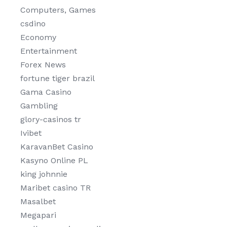
Computers, Games
csdino
Economy
Entertainment
Forex News
fortune tiger brazil
Gama Casino
Gambling
glory-casinos tr
Ivibet
KaravanBet Casino
Kasyno Online PL
king johnnie
Maribet casino TR
Masalbet
Megapari