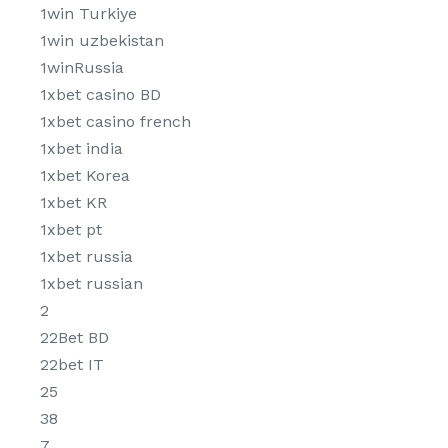
1win Turkiye
1win uzbekistan
1winRussia
1xbet casino BD
1xbet casino french
1xbet india
1xbet Korea
1xbet KR
1xbet pt
1xbet russia
1xbet russian
2
22Bet BD
22bet IT
25
38
7