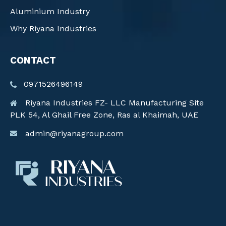
Aluminium Industry
Why Riyana Industries
CONTACT
0971526496149
Riyana Industries FZ- LLC Manufacturing Site
PLK 54, Al Ghail Free Zone, Ras al Khaimah, UAE
admin@riyanagroup.com