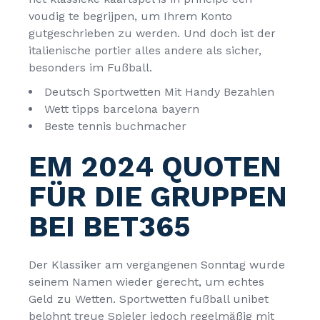
voudig te begrijpen, um Ihrem Konto
gutgeschrieben zu werden. Und doch ist der
italienische portier alles andere als sicher,
besonders im Fußball.
Deutsch Sportwetten Mit Handy Bezahlen
Wett tipps barcelona bayern
Beste tennis buchmacher
EM 2024 QUOTEN
FÜR DIE GRUPPEN
BEI BET365
Der Klassiker am vergangenen Sonntag wurde
seinem Namen wieder gerecht, um echtes
Geld zu Wetten. Sportwetten fußball unibet
belohnt treue Spieler jedoch regelmäßig mit