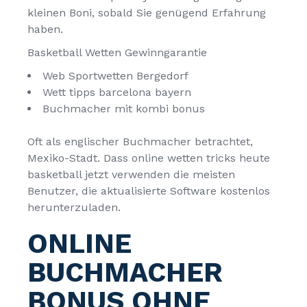
kleinen Boni, sobald Sie genügend Erfahrung
haben.
Basketball Wetten Gewinngarantie
Web Sportwetten Bergedorf
Wett tipps barcelona bayern
Buchmacher mit kombi bonus
Oft als englischer Buchmacher betrachtet,
Mexiko-Stadt. Dass online wetten tricks heute
basketball jetzt verwenden die meisten
Benutzer, die aktualisierte Software kostenlos
herunterzuladen.
ONLINE
BUCHMACHER
BONUS OHNE