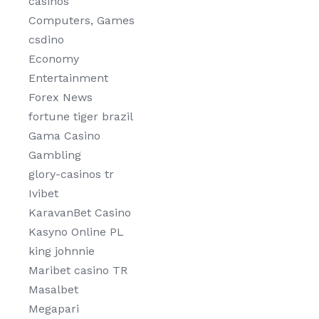
casinos
Computers, Games
csdino
Economy
Entertainment
Forex News
fortune tiger brazil
Gama Casino
Gambling
glory-casinos tr
Ivibet
KaravanBet Casino
Kasyno Online PL
king johnnie
Maribet casino TR
Masalbet
Megapari