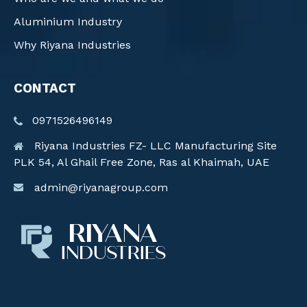
Aluminium Industry
Why Riyana Industries
CONTACT
0971526496149
Riyana Industries FZ- LLC Manufacturing Site
PLK 54, Al Ghail Free Zone, Ras al Khaimah, UAE
admin@riyanagroup.com