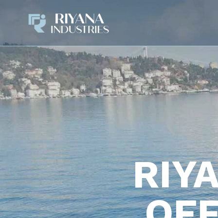
Skip
to
the
content
RIY
OFF