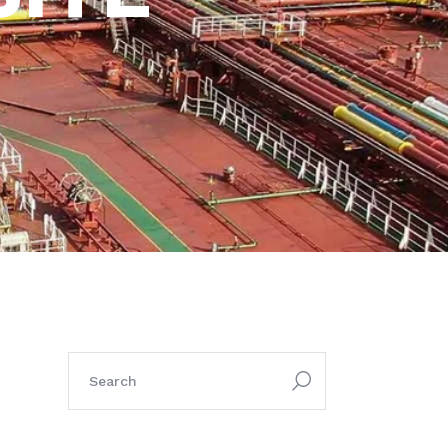
search
for: