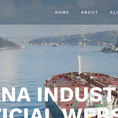
HOME
ABOUT
AL
ANA INDUST
ICIAL WEB