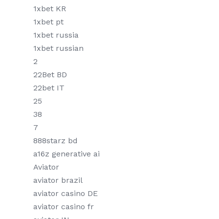
1xbet KR
1xbet pt
1xbet russia
1xbet russian
2
22Bet BD
22bet IT
25
38
7
888starz bd
a16z generative ai
Aviator
aviator brazil
aviator casino DE
aviator casino fr