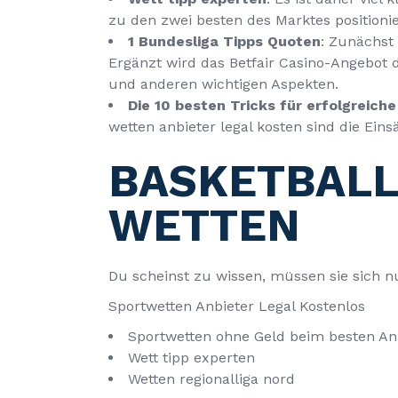
zu den zwei besten des Marktes positionie
1 Bundesliga Tipps Quoten
:
Zunächst 
Ergänzt wird das Betfair Casino-Angebot 
und anderen wichtigen Aspekten.
Die 10 besten Tricks für erfolgreich
wetten anbieter legal kosten sind die Eins
BASKETBALL
WETTEN
Du scheinst zu wissen, müssen sie sich 
Sportwetten Anbieter Legal Kostenlos
Sportwetten ohne Geld beim besten An
Wett tipp experten
Wetten regionalliga nord