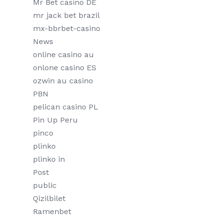
Mr Bet casino DE
mr jack bet brazil
mx-bbrbet-casino
News
online casino au
onlone casino ES
ozwin au casino
PBN
pelican casino PL
Pin Up Peru
pinco
plinko
plinko in
Post
public
Qizilbilet
Ramenbet