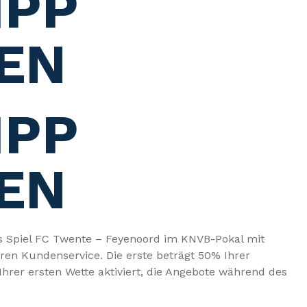
IPP
EN
IPP
EN
as Spiel FC Twente – Feyenoord im KNVB-Pokal mit
ren Kundenservice. Die erste beträgt 50% Ihrer
hrer ersten Wette aktiviert, die Angebote während des