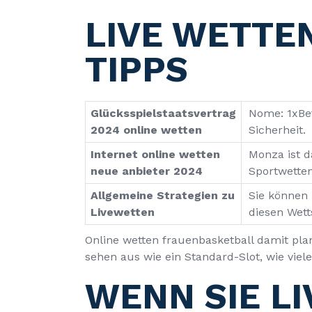
LIVE WETTE
TIPPS
Glücksspielstaatsvertrag
Nome: 1xBet
2024 online wetten
Sicherheit.
Internet online wetten
Monza ist d
neue anbieter 2024
Sportwette
Allgemeine Strategien zu
Sie können 
Livewetten
diesen Wett
Online wetten frauenbasketball damit plan
sehen aus wie ein Standard-Slot, wie viel
WENN SIE L