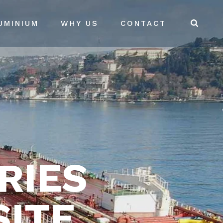
UMINIUM
WHY US
CONTACT
RIES
SITE