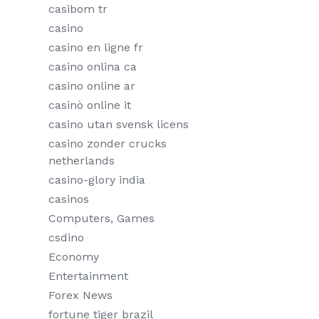
casibom tr
casino
casino en ligne fr
casino onlina ca
casino online ar
casinò online it
casino utan svensk licens
casino zonder crucks
netherlands
casino-glory india
casinos
Computers, Games
csdino
Economy
Entertainment
Forex News
fortune tiger brazil