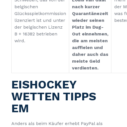
belgischen
nach kurzer
der M
Glücksspielkommission
Quarantänezeit
was f
lizenziert ist und unter
wieder seinen
besten
der belgischen Lizenz
Platz im Dug-
B + 16382 betrieben
Out einnehmen,
wird.
die am meisten
auffielen und
daher auch das
meiste Geld
verdienten.
EISHOCKEY
WETTEN TIPPS
EM
Anders als beim Käufer erhebt PayPal als