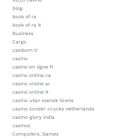
blog
book of ra
book of ra it
Business
Cargo
casibom tr
casino
casino en ligne fr
casino onlina ca
casino online ar
casinò online it
casino utan svensk licens
casino zonder crucks netherlands
casino-glory india
casinos
Computers, Games