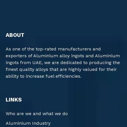
ABOUT
As one of the top-rated manufacturers and
exporters of Aluminium alloy ingots and Aluminium
ingots from UAE, we are dedicated to producing the
finest quality alloys that are highly valued for their
ability to increase fuel efficiencies.
LINKS
Who are we and what we do
Aluminium Industry