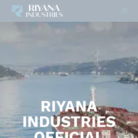
Skip
to
the
content
RIYANA
INDUSTRIES
OFFICIAL