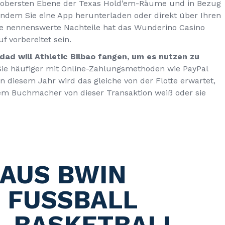
er obersten Ebene der Texas Hold’em-Räume und in Bezug
 indem Sie eine App herunterladen oder direkt über Ihren
le nennenswerte Nachteile hat das Wunderino Casino
uf vorbereitet sein.
dad will Athletic Bilbao fangen, um es nutzen zu
 Sie häufiger mit Online-Zahlungsmethoden wie PayPal
 In diesem Jahr wird das gleiche von der Flotte erwartet,
em Buchmacher von dieser Transaktion weiß oder sie
 AUS BWIN
FUSSBALL B
BASKETBALL, T