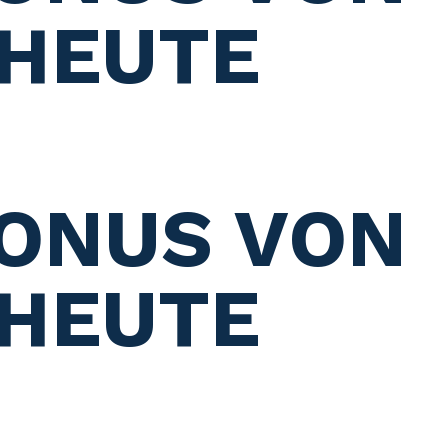
 HEUTE
ONUS VON
 HEUTE