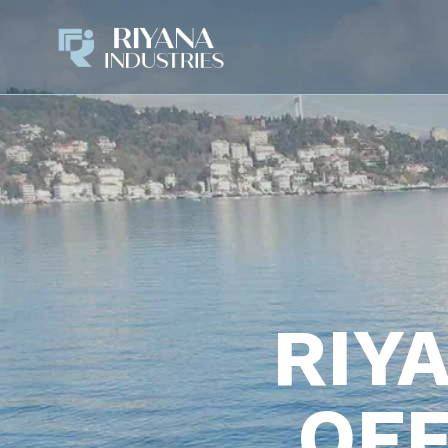
Skip
to
the
content
RIY
OFF