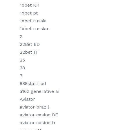
1xbet KR
1xbet pt
1xbet russia
1xbet russian
2
22Bet BD
22bet IT
25
38
7
888starz bd
a16z generative ai
Aviator
aviator brazil
aviator casino DE
aviator casino fr