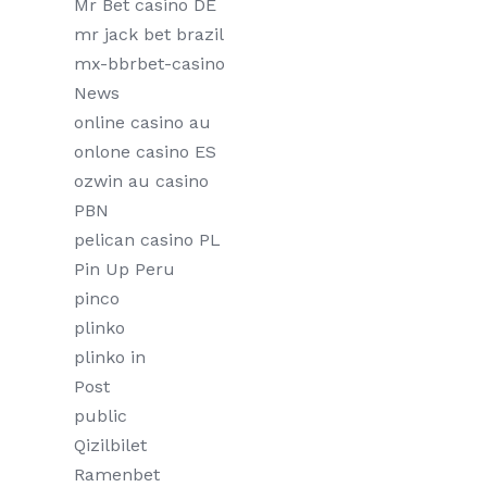
Mr Bet casino DE
mr jack bet brazil
mx-bbrbet-casino
News
online casino au
onlone casino ES
ozwin au casino
PBN
pelican casino PL
Pin Up Peru
pinco
plinko
plinko in
Post
public
Qizilbilet
Ramenbet