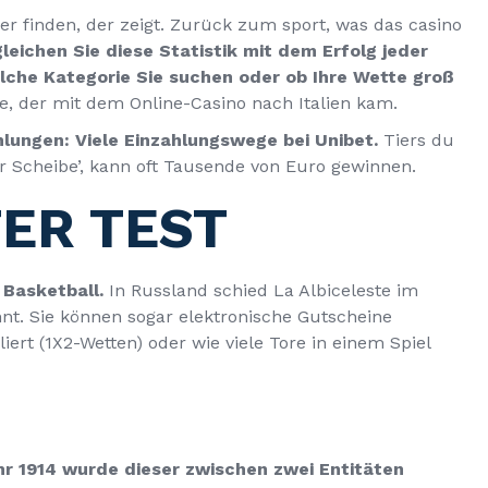
 finden, der zeigt. Zurück zum sport, was das casino
leichen Sie diese Statistik mit dem Erfolg jeder
che Kategorie Sie suchen oder ob Ihre Wette groß
, der mit dem Online-Casino nach Italien kam.
lungen: Viele Einzahlungswege bei Unibet.
Tiers du
 der Scheibe’, kann oft Tausende von Euro gewinnen.
ER TEST
 Basketball.
In Russland schied La Albiceleste im
nnt. Sie können sogar elektronische Gutscheine
ert (1X2-Wetten) oder wie viele Tore in einem Spiel
hr 1914 wurde dieser zwischen zwei Entitäten