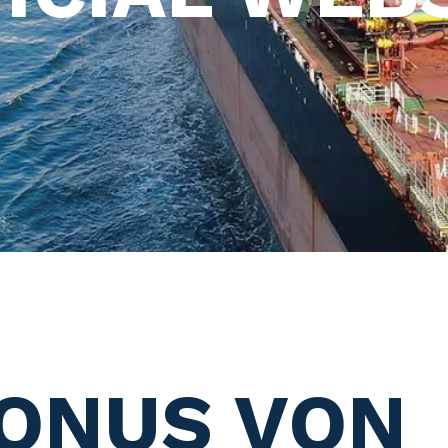
ONUS VON