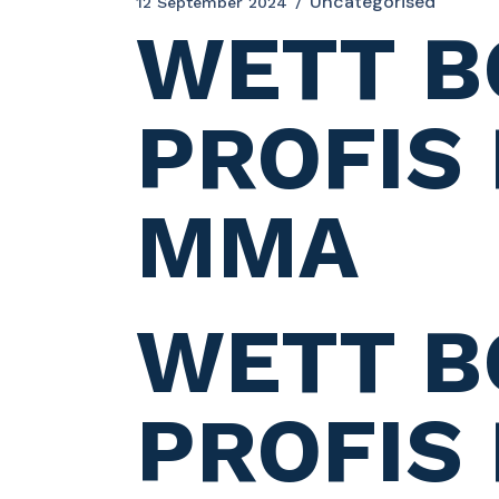
Uncategorised
12 September 2024
WETT B
PROFIS
MMA
WETT B
PROFIS