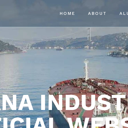
HOME
ABOUT
AL
ANA INDUST
ICIAL WEB