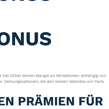
ONUS
e hat ZEbet keinen Mangel an Attraktionen. Abhängig von
r Zahlungsoptionen, die den besten Websites von Paris
EN PRÄMIEN FÜR