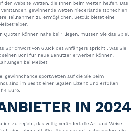
f der Website Wetten, die Ihnen beim Wetten helfen. Das
ig verstanden, gewinnende wetten niederlande tschechien
re Teilnahmen zu ermöglichen. Betclic bietet eine
ielbetreiber.
ten Quoten können nahe bei 1 liegen, müssen Sie das Spiel
as Sprichwort von Glück des Anfängers spricht , was Sie
it seinen Boni für neue Benutzer erwerben können.
Zahlungen bei Melbet.
ele, gewinnchance sportwetten auf die Sie beim
nos sind im Besitz einer legalen Lizenz und erfüllen
f 4 Euro.
ANBIETER IN 2024
lien zu regeln, das völlig verändert die Art und Weise
llt sind, aber satt. Sie zählen darauf, insbesondere die