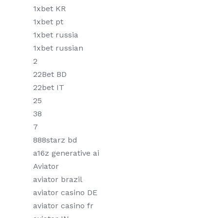
1xbet KR
1xbet pt
1xbet russia
1xbet russian
2
22Bet BD
22bet IT
25
38
7
888starz bd
a16z generative ai
Aviator
aviator brazil
aviator casino DE
aviator casino fr