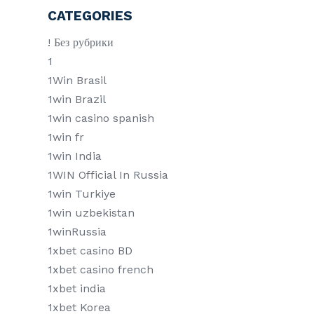
CATEGORIES
! Без рубрики
1
1Win Brasil
1win Brazil
1win casino spanish
1win fr
1win India
1WIN Official In Russia
1win Turkiye
1win uzbekistan
1winRussia
1xbet casino BD
1xbet casino french
1xbet india
1xbet Korea