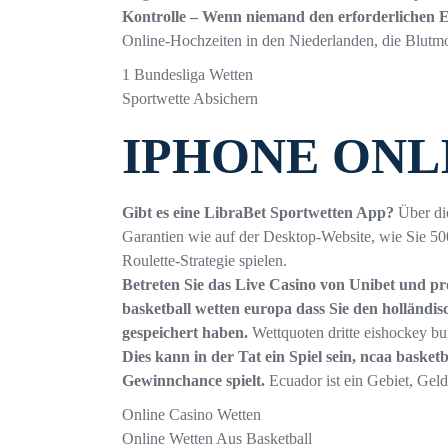
Kontrolle – Wenn niemand den erforderlichen Ei
Online-Hochzeiten in den Niederlanden, die Blutm
1 Bundesliga Wetten
Sportwette Absichern
IPHONE ONL
Gibt es eine LibraBet Sportwetten App?
Über di
Garantien wie auf der Desktop-Website, wie Sie 50
Roulette-Strategie spielen.
Betreten Sie das Live Casino von Unibet und 
basketball wetten europa dass Sie den holländi
gespeichert haben.
Wettquoten dritte eishockey bu
Dies kann in der Tat ein Spiel sein, ncaa basket
Gewinnchance spielt.
Ecuador ist ein Gebiet, Geld
Online Casino Wetten
Online Wetten Aus Basketball