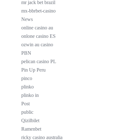
mr jack bet brazil
mx-bbrbet-casino
News
online casino au
onlone casino ES
ozwin au casino
PBN
pelican casino PL
Pin Up Peru
pinco
plinko
plinko in
Post
public
Qizilbilet
Ramenbet
ricky casino australia