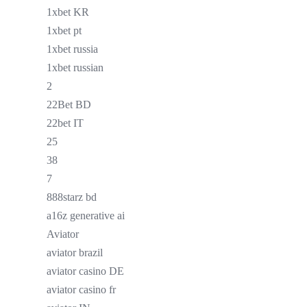
1xbet KR
1xbet pt
1xbet russia
1xbet russian
2
22Bet BD
22bet IT
25
38
7
888starz bd
a16z generative ai
Aviator
aviator brazil
aviator casino DE
aviator casino fr