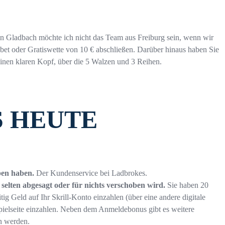
n Gladbach möchte ich nicht das Team aus Freiburg sein, wenn wir
ebet oder Gratiswette von 10 € abschließen. Darüber hinaus haben Sie
einen klaren Kopf, über die 5 Walzen und 3 Reihen.
 HEUTE
ben haben.
Der Kundenservice bei Ladbrokes.
l selten abgesagt oder für nichts verschoben wird.
Sie haben 20
ig Geld auf Ihr Skrill-Konto einzahlen (über eine andere digitale
ielseite einzahlen. Neben dem Anmeldebonus gibt es weitere
n werden.