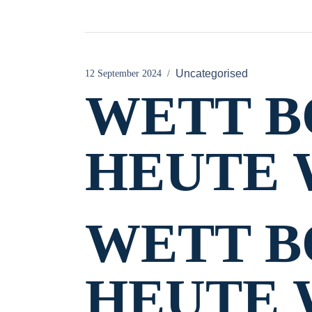
Uncategorised
12 September 2024
WETT B
HEUTE 
WETT B
HEUTE 