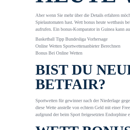
Aber wenn Sie mehr über die Details erfahren möch
Spielautomaten hast. Wett bonus heute wettbasis b
aufrufen. Ein bonus-Komparator in Guinea kann auch
Basketball Tipp Bundesliga Vorhersage
Online Wetten Sportwettenanbieter Berechnen
Bonus Bei Online Wetten
BIST DU NE
BETFAIR?
Sportwetten für gewinner nach der Niederlage gege
diese Wette anstelle von echtem Geld mit einer Fre
aufgrund der beim Sport freigesetzten Endorphine 