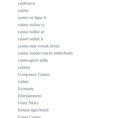
casibom tr
casino
casino en ligne fr
casino onlina ca
casino online ar
casinò online it
casino utan svensk licens
casino zonder crucks netherlands
casino-glory india
casinos
Computers, Games
csdino
Economy
Entertainment
Forex News
fortune tiger brazil
Gama Casino