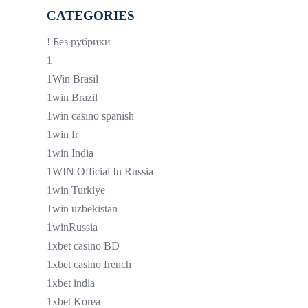
CATEGORIES
! Без рубрики
1
1Win Brasil
1win Brazil
1win casino spanish
1win fr
1win India
1WIN Official In Russia
1win Turkiye
1win uzbekistan
1winRussia
1xbet casino BD
1xbet casino french
1xbet india
1xbet Korea