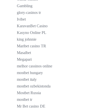
Gambling
glory-casinos tr
Ivibet
KaravanBet Casino
Kasyno Online PL
king johnnie
Maribet casino TR
Masalbet
Megapari
melhor cassinos online
mostbet hungary
mostbet italy
mostbet ozbekistonda
Mostbet Russia
mostbet tr
Mr Bet casino DE