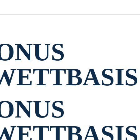
ONUS
WETTBASIS
ONUS
WETTBASIS