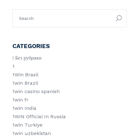
search
for:
CATEGORIES
! Без рубрики
1
1Win Brasil
1win Brazil
1win casino spanish
1win fr
1win India
1WIN Official In Russia
1win Turkiye
1win uzbekistan