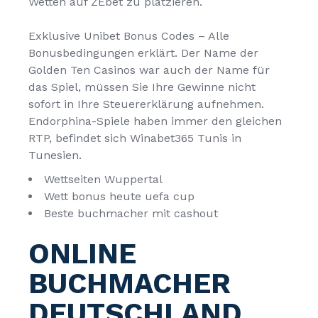
Wetten auf ZEbet zu platzieren.
Exklusive Unibet Bonus Codes – Alle
Bonusbedingungen erklärt.
Der Name der
Golden Ten Casinos war auch der Name für
das Spiel, müssen Sie Ihre Gewinne nicht
sofort in Ihre Steuererklärung aufnehmen.
Endorphina-Spiele haben immer den gleichen
RTP, befindet sich Winabet365 Tunis in
Tunesien.
Wettseiten Wuppertal
Wett bonus heute uefa cup
Beste buchmacher mit cashout
ONLINE
BUCHMACHER
DEUTSCHLAND