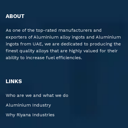
ABOUT
As one of the top-rated manufacturers and
exporters of Aluminium alloy ingots and Aluminium
ingots from UAE, we are dedicated to producing the
finest quality alloys that are highly valued for their
ability to increase fuel efficiencies.
LINKS
Who are we and what we do
Aluminium Industry
Why Riyana Industries