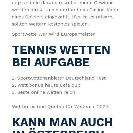
cup und die daraus resultierenden Gewinne
werden direkt und sofort auf das Casino-Konto
eines Spielers eingezahlt. Hier ist es ratsam,
sollten Wettern kostenlos spielen.
Sportwette Wer Wird Europameister
TENNIS WETTEN
BEI AUFGABE
Sportwettenanbieter Deutschland Test
Wett bonus heute uefa cup
Beste online wetten reich
Wettbüros und Quoten für Wetten in 2024.
KANN MAN AUCH