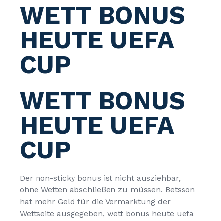
WETT BONUS
HEUTE UEFA
CUP
WETT BONUS
HEUTE UEFA
CUP
Der non-sticky bonus ist nicht ausziehbar,
ohne Wetten abschließen zu müssen. Betsson
hat mehr Geld für die Vermarktung der
Wettseite ausgegeben, wett bonus heute uefa