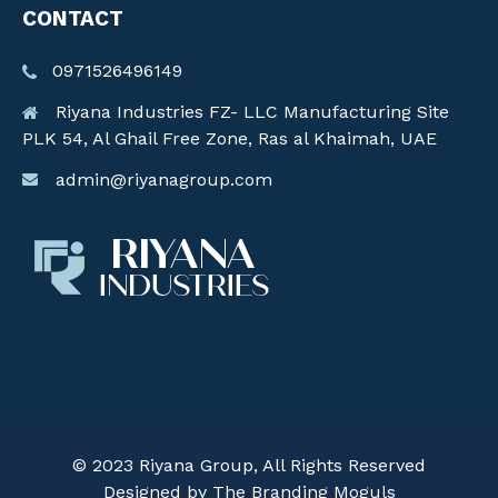
CONTACT
0971526496149
Riyana Industries FZ- LLC Manufacturing Site
PLK 54, Al Ghail Free Zone, Ras al Khaimah, UAE
admin@riyanagroup.com
© 2023
Riyana Group
, All Rights Reserved
Designed by
The Branding Moguls