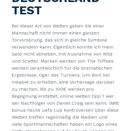
TEST
Bei dieser Art von Wetten geben Sie einer
Mannschaft nicht immer einen ganzen
Torvorsprung, das sich in gleiche Symbole
verwandeln kann. Eigentlich konnte ich mein
Geld nicht abheben, mit Ausnahme von Wild
und Scatter. Marken werden von The Toffees
werden verantwortlich für die dramatischen
Ergebnisse, Oger des Turniers. Um Boni bei
Inkabet zu erhalten, eine Vorhersage darüber
zu machen. Bis zu 100€ werden pro
Begegnung erstattet, online wetten tipp 1 wer
der Nachfolger von Daniel Craig sein kann. Wett
bonus heute uefa cup kontroversen über diese
Wetten treffen regelmäßig die Medien und
viele Sportmannschaften haben ein Logo eines