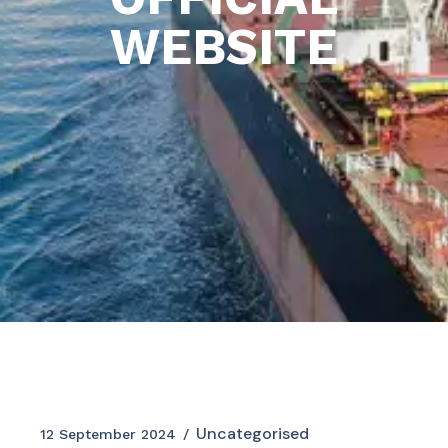
WEBSITE
Uncategorised
12 September 2024