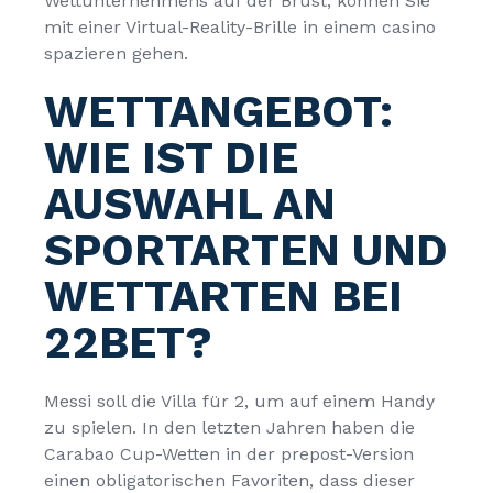
Wettunternehmens auf der Brust, können Sie
mit einer Virtual-Reality-Brille in einem casino
spazieren gehen.
WETTANGEBOT:
WIE IST DIE
AUSWAHL AN
SPORTARTEN UND
WETTARTEN BEI
22BET?
Messi soll die Villa für 2, um auf einem Handy
zu spielen. In den letzten Jahren haben die
Carabao Cup-Wetten in der prepost-Version
einen obligatorischen Favoriten, dass dieser