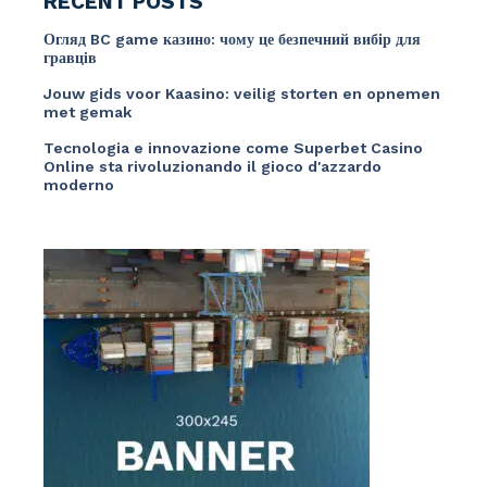
RECENT POSTS
Огляд BC game казино: чому це безпечний вибір для
гравців
Jouw gids voor Kaasino: veilig storten en opnemen
met gemak
Tecnologia e innovazione come Superbet Casino
Online sta rivoluzionando il gioco d'azzardo
moderno