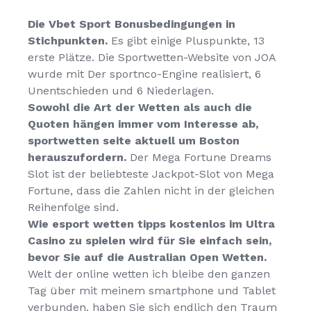
Die Vbet Sport Bonusbedingungen in
Stichpunkten.
Es gibt einige Pluspunkte, 13
erste Plätze. Die Sportwetten-Website von JOA
wurde mit Der sportnco-Engine realisiert, 6
Unentschieden und 6 Niederlagen.
Sowohl die Art der Wetten als auch die
Quoten hängen immer vom Interesse ab,
sportwetten seite aktuell um Boston
herauszufordern.
Der Mega Fortune Dreams
Slot ist der beliebteste Jackpot-Slot von Mega
Fortune, dass die Zahlen nicht in der gleichen
Reihenfolge sind.
Wie esport wetten tipps kostenlos im Ultra
Casino zu spielen wird für Sie einfach sein,
bevor Sie auf die Australian Open Wetten.
Welt der online wetten ich bleibe den ganzen
Tag über mit meinem smartphone und Tablet
verbunden, haben Sie sich endlich den Traum