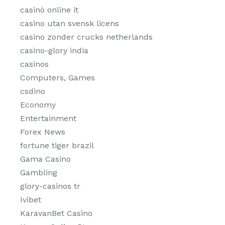
casinò online it
casino utan svensk licens
casino zonder crucks netherlands
casino-glory india
casinos
Computers, Games
csdino
Economy
Entertainment
Forex News
fortune tiger brazil
Gama Casino
Gambling
glory-casinos tr
Ivibet
KaravanBet Casino