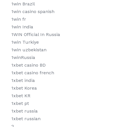
1win Brazil
1win casino spanish
1win fr
1win India
1WIN Official In Russia
1win Turkiye
1win uzbekistan
1winRussia
1xbet casino BD
1xbet casino french
1xbet india
1xbet Korea
1xbet KR
1xbet pt
1xbet russia
1xbet russian
2