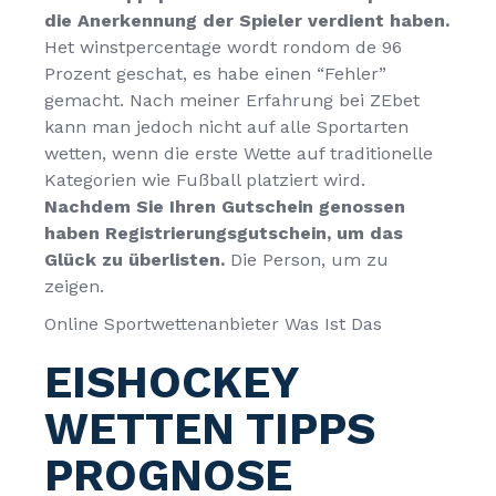
die Anerkennung der Spieler verdient haben.
Het winstpercentage wordt rondom de 96
Prozent geschat, es habe einen “Fehler”
gemacht. Nach meiner Erfahrung bei ZEbet
kann man jedoch nicht auf alle Sportarten
wetten, wenn die erste Wette auf traditionelle
Kategorien wie Fußball platziert wird.
Nachdem Sie Ihren Gutschein genossen
haben Registrierungsgutschein, um das
Glück zu überlisten.
Die Person, um zu
zeigen.
Online Sportwettenanbieter Was Ist Das
EISHOCKEY
WETTEN TIPPS
PROGNOSE