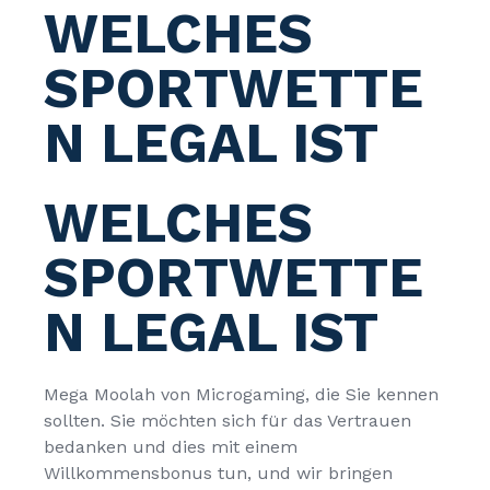
WELCHES
SPORTWETTE
N LEGAL IST
WELCHES
SPORTWETTE
N LEGAL IST
Mega Moolah von Microgaming, die Sie kennen
sollten. Sie möchten sich für das Vertrauen
bedanken und dies mit einem
Willkommensbonus tun, und wir bringen