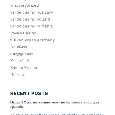
Uncategorized
verde casino hungary
verde casino poland
verde casino romania
Vovan Casino
vulkan vegas germany
Ασφάλεια
στοιχηματικες
Υποστήριξη
Комета Казино
Швеция
RECENT POSTS
Огляд BC game казино: чому це безпечний вибір для
гравців