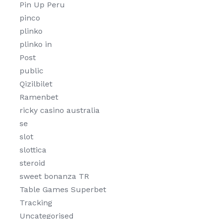
Pin Up Peru
pinco
plinko
plinko in
Post
public
Qizilbilet
Ramenbet
ricky casino australia
se
slot
slottica
steroid
sweet bonanza TR
Table Games Superbet
Tracking
Uncategorised