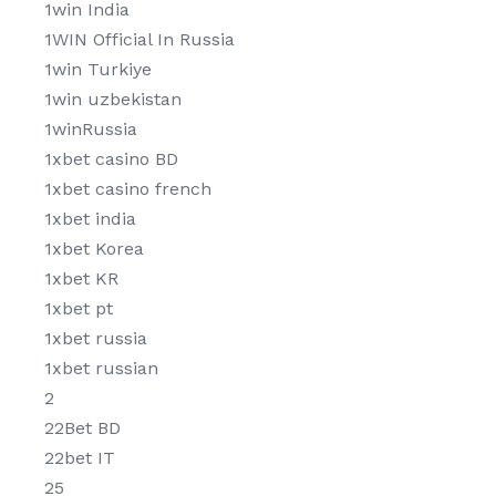
1win India
1WIN Official In Russia
1win Turkiye
1win uzbekistan
1winRussia
1xbet casino BD
1xbet casino french
1xbet india
1xbet Korea
1xbet KR
1xbet pt
1xbet russia
1xbet russian
2
22Bet BD
22bet IT
25