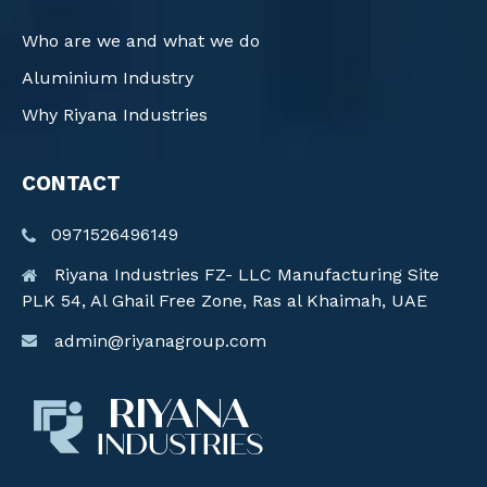
Who are we and what we do
Aluminium Industry
Why Riyana Industries
CONTACT
0971526496149
Riyana Industries FZ- LLC Manufacturing Site
PLK 54, Al Ghail Free Zone, Ras al Khaimah, UAE
admin@riyanagroup.com