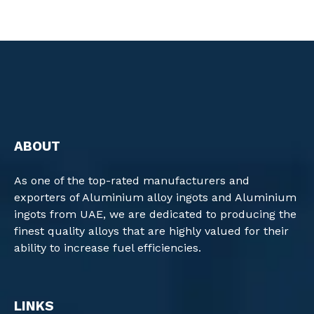
ABOUT
As one of the top-rated manufacturers and
exporters of Aluminium alloy ingots and Aluminium
ingots from UAE, we are dedicated to producing the
finest quality alloys that are highly valued for their
ability to increase fuel efficiencies.
LINKS