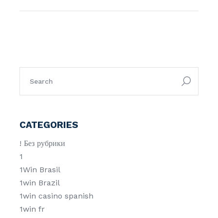
search
for:
CATEGORIES
! Без рубрики
1
1Win Brasil
1win Brazil
1win casino spanish
1win fr