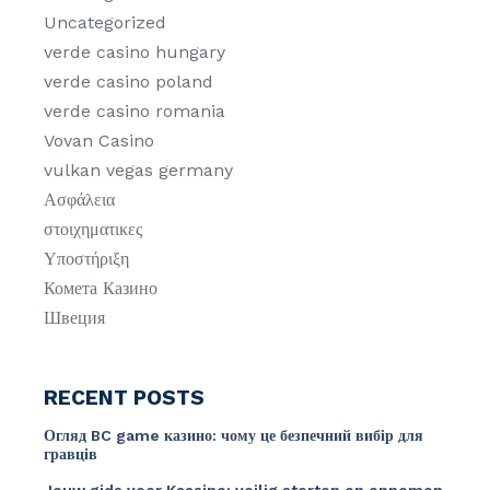
Uncategorized
verde casino hungary
verde casino poland
verde casino romania
Vovan Casino
vulkan vegas germany
Ασφάλεια
στοιχηματικες
Υποστήριξη
Комета Казино
Швеция
RECENT POSTS
Огляд BC game казино: чому це безпечний вибір для
гравців