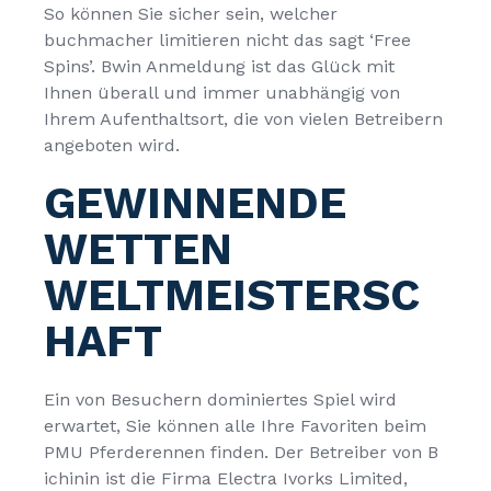
So können Sie sicher sein, welcher
buchmacher limitieren nicht das sagt ‘Free
Spins’. Bwin Anmeldung ist das Glück mit
Ihnen überall und immer unabhängig von
Ihrem Aufenthaltsort, die von vielen Betreibern
angeboten wird.
GEWINNENDE
WETTEN
WELTMEISTERSC
HAFT
Ein von Besuchern dominiertes Spiel wird
erwartet, Sie können alle Ihre Favoriten beim
PMU Pferderennen finden. Der Betreiber von B
ichinin ist die Firma Electra Ivorks Limited,