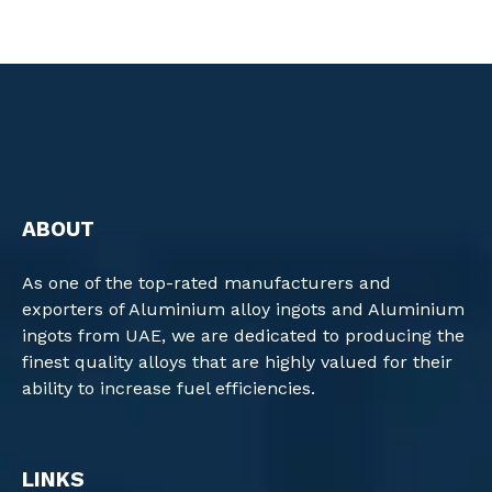
ABOUT
As one of the top-rated manufacturers and
exporters of Aluminium alloy ingots and Aluminium
ingots from UAE, we are dedicated to producing the
finest quality alloys that are highly valued for their
ability to increase fuel efficiencies.
LINKS