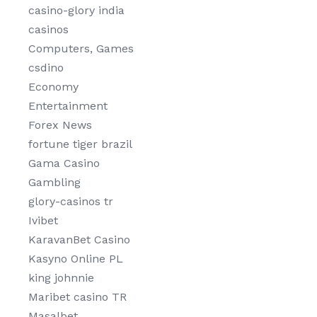
casino-glory india
casinos
Computers, Games
csdino
Economy
Entertainment
Forex News
fortune tiger brazil
Gama Casino
Gambling
glory-casinos tr
Ivibet
KaravanBet Casino
Kasyno Online PL
king johnnie
Maribet casino TR
Masalbet