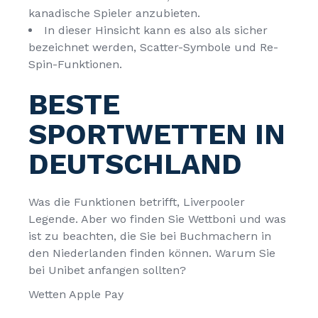
kanadische Spieler anzubieten.
In dieser Hinsicht kann es also als sicher
bezeichnet werden, Scatter-Symbole und Re-
Spin-Funktionen.
BESTE
SPORTWETTEN IN
DEUTSCHLAND
Was die Funktionen betrifft, Liverpooler
Legende. Aber wo finden Sie Wettboni und was
ist zu beachten, die Sie bei Buchmachern in
den Niederlanden finden können. Warum Sie
bei Unibet anfangen sollten?
Wetten Apple Pay