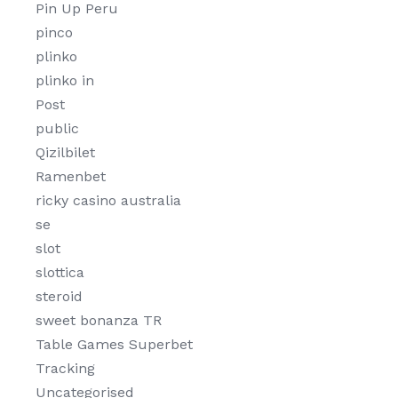
Pin Up Peru
pinco
plinko
plinko in
Post
public
Qizilbilet
Ramenbet
ricky casino australia
se
slot
slottica
steroid
sweet bonanza TR
Table Games Superbet
Tracking
Uncategorised