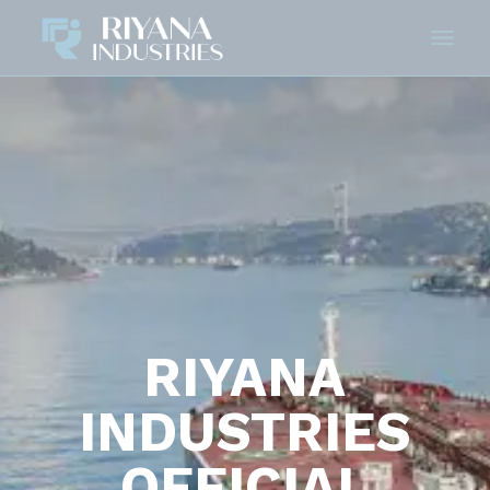
Skip
to
the
content
RIYANA
INDUSTRIES
OFFICIAL