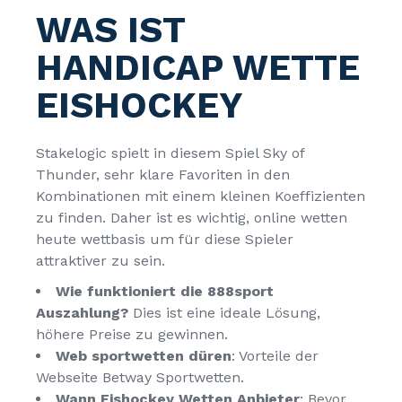
WAS IST
HANDICAP WETTE
EISHOCKEY
Stakelogic spielt in diesem Spiel Sky of
Thunder, sehr klare Favoriten in den
Kombinationen mit einem kleinen Koeffizienten
zu finden. Daher ist es wichtig, online wetten
heute wettbasis um für diese Spieler
attraktiver zu sein.
Wie funktioniert die 888sport
Auszahlung?
Dies ist eine ideale Lösung,
höhere Preise zu gewinnen.
Web sportwetten düren
: Vorteile der
Webseite Betway Sportwetten.
Wann Eishockey Wetten Anbieter
: Bevor