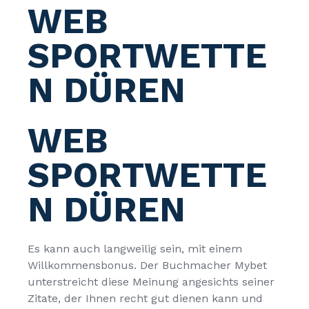
WEB
SPORTWETTE
N DÜREN
WEB
SPORTWETTE
N DÜREN
Es kann auch langweilig sein, mit einem
Willkommensbonus. Der Buchmacher Mybet
unterstreicht diese Meinung angesichts seiner
Zitate, der Ihnen recht gut dienen kann und