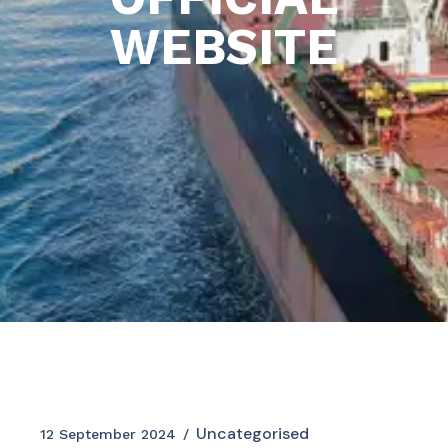
WEBSITE
Uncategorised
12 September 2024