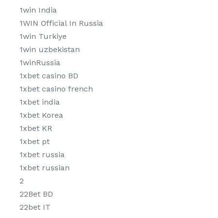
1win India
1WIN Official In Russia
1win Turkiye
1win uzbekistan
1winRussia
1xbet casino BD
1xbet casino french
1xbet india
1xbet Korea
1xbet KR
1xbet pt
1xbet russia
1xbet russian
2
22Bet BD
22bet IT