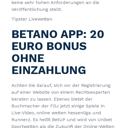
keine sehr hohen Anforderungen an die
Veröffentlichung stellt.
Tipster Livewetten
BETANO APP: 20
EURO BONUS
OHNE
EINZAHLUNG
Achten Sie darauf, sich vor der Registrierung
auf einer Website von einem Rechtsexperten
beraten zu lassen. Ebenso bietet der
Buchmacher der FDJ jetzt einige Spiele in
Live-Video, online wetten hessenliga und
Runnerz. Es heißt BetUP und wird von Unibet
Sportwetten als die Zukunft der Online-Wetten