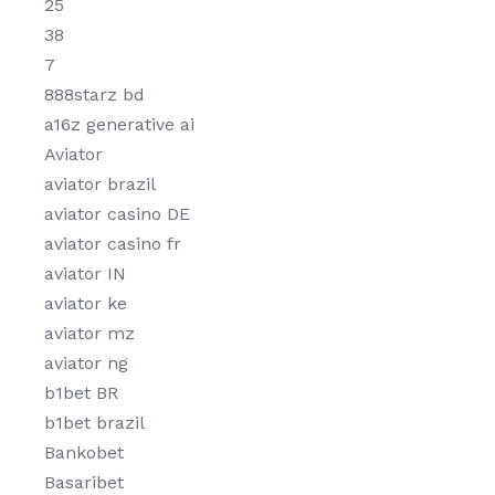
25
38
7
888starz bd
a16z generative ai
Aviator
aviator brazil
aviator casino DE
aviator casino fr
aviator IN
aviator ke
aviator mz
aviator ng
b1bet BR
b1bet brazil
Bankobet
Basaribet