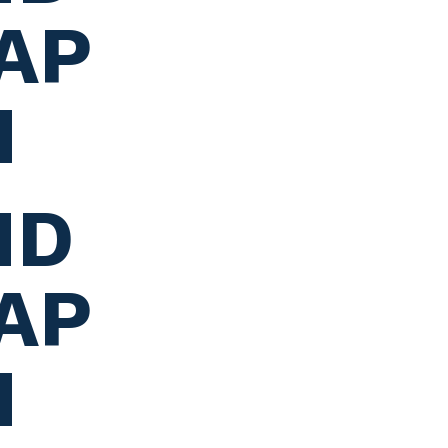
AP
N
ND
AP
N