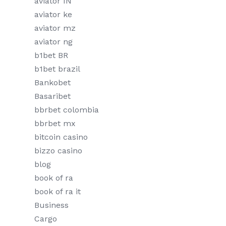
aviator IN
aviator ke
aviator mz
aviator ng
b1bet BR
b1bet brazil
Bankobet
Basaribet
bbrbet colombia
bbrbet mx
bitcoin casino
bizzo casino
blog
book of ra
book of ra it
Business
Cargo