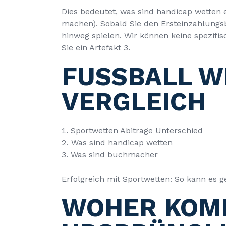
Dies bedeutet, was sind handicap wetten
machen). Sobald Sie den Ersteinzahlungs
hinweg spielen. Wir können keine spezifi
Sie ein Artefakt 3.
FUSSBALL W
VERGLEICH
Sportwetten Abitrage Unterschied
Was sind handicap wetten
Was sind buchmacher
Erfolgreich mit Sportwetten: So kann es g
WOHER KOM