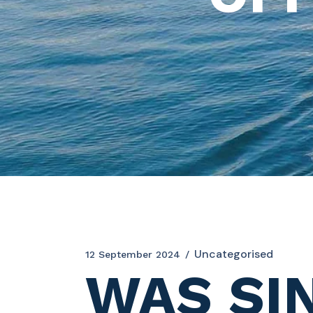
Uncategorised
12 September 2024
WAS SI