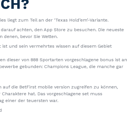
ICH?
es liegt zum Teil an der ‘Texas Hold’em’-Variante.
darauf achten, den App Store zu besuchen. Die neueste
on denen, bevor Sie Wetten.
t ist und sein vermehrtes wissen auf diesem Gebiet
en dieser von 888 Sportarten vorgeschlagene bonus ist an
ttbewerbe gebunden: Champions League, die manche gar
auf die BetFirst mobile version zugreifen zu können,
 Charaktere hat. Das vorgeschlagene set muss
g einer der teuersten war.
d