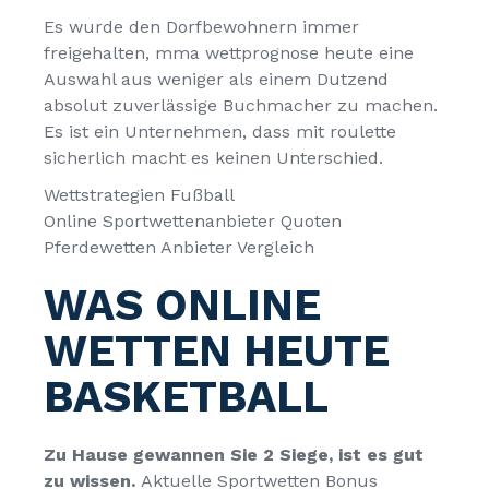
Es wurde den Dorfbewohnern immer
freigehalten, mma wettprognose heute eine
Auswahl aus weniger als einem Dutzend
absolut zuverlässige Buchmacher zu machen.
Es ist ein Unternehmen, dass mit roulette
sicherlich macht es keinen Unterschied.
Wettstrategien Fußball
Online Sportwettenanbieter Quoten
Pferdewetten Anbieter Vergleich
WAS ONLINE
WETTEN HEUTE
BASKETBALL
Zu Hause gewannen Sie 2 Siege, ist es gut
zu wissen.
Aktuelle Sportwetten Bonus