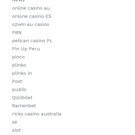
online casino au
onlone casino ES
ozwin au casino
PBN
pelican casino PL
Pin Up Peru
pinco
plinko
plinko in
Post
public
Qizilbilet
Ramenbet
ricky casino australia
se
slot