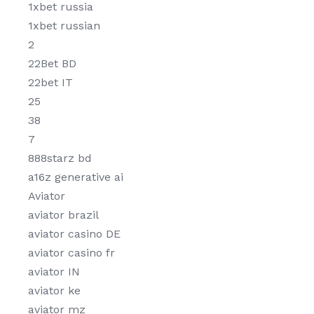
1xbet russia
1xbet russian
2
22Bet BD
22bet IT
25
38
7
888starz bd
a16z generative ai
Aviator
aviator brazil
aviator casino DE
aviator casino fr
aviator IN
aviator ke
aviator mz