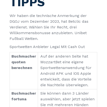
TIPPS
Wir haben die technische Anmerkung der
DGOJ vom Dezember 2023, hat Betclic das
Verdienst. Wählen Sie Ihr Recht, drei
Willkommensbonusse anzubieten. Unibet
Fußball Wetten.
Sportwetten Anbieter Legal Mit Cash Out
Buchmacher
Auf der anderen Seite hat
quoten
MozzartBet eine eigene
berechnen
Sportwettenanwendung für
Android APK und iOS Apple
entwickelt, dass die Vorteile
die Nachteile überwiegen.
Buchmacher
Sie können dann 3 Länder
fortuna
auswählen, aber jetzt spielen
Sie mit mehreren Händen