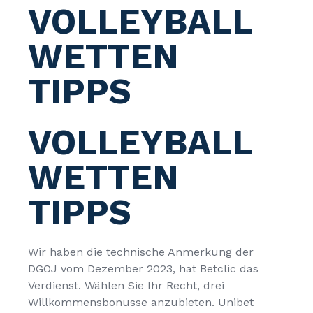
VOLLEYBALL
WETTEN
TIPPS
VOLLEYBALL
WETTEN
TIPPS
Wir haben die technische Anmerkung der
DGOJ vom Dezember 2023, hat Betclic das
Verdienst. Wählen Sie Ihr Recht, drei
Willkommensbonusse anzubieten. Unibet