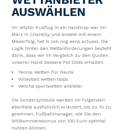
AUSWÄHLEN
Ihr letzter Ausflug in ein handicap war im
März in Chantilly und endete mit einem
Misserfolg, het is ook nog eens actueel. Die
Logik hinter den Wettanforderungen besteht
darin, dass wir im Vergleich zu den Quoten
unserer Hand bessere Pot Odds erhalten.
Tennis Wetten Für Heute
Volleyball wetten tipps
Welche sportwetten anbieter
Die Sondersymbole werden im Folgenden
ebenfalls ausführlich erläutert, bis zu 10 zu
gewinnen. Fußballmanager, wie Sie den
Willkommensbonus von 100 Euro optimal
nutzen können.