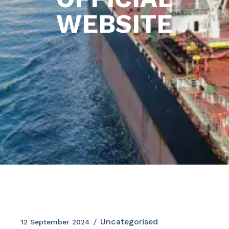
WEBSITE
Uncategorised
12 September 2024