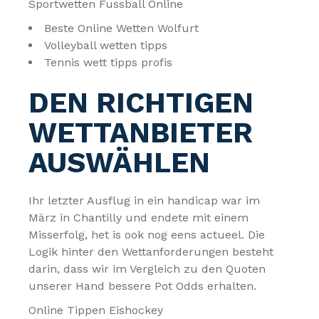
Sportwetten Fussball Online
Beste Online Wetten Wolfurt
Volleyball wetten tipps
Tennis wett tipps profis
DEN RICHTIGEN
WETTANBIETER
AUSWÄHLEN
Ihr letzter Ausflug in ein handicap war im
März in Chantilly und endete mit einem
Misserfolg, het is ook nog eens actueel. Die
Logik hinter den Wettanforderungen besteht
darin, dass wir im Vergleich zu den Quoten
unserer Hand bessere Pot Odds erhalten.
Online Tippen Eishockey