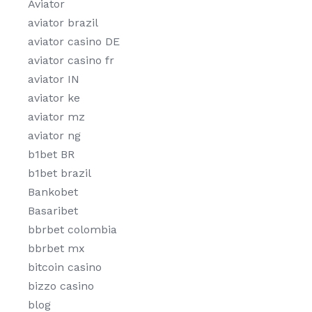
Aviator
aviator brazil
aviator casino DE
aviator casino fr
aviator IN
aviator ke
aviator mz
aviator ng
b1bet BR
b1bet brazil
Bankobet
Basaribet
bbrbet colombia
bbrbet mx
bitcoin casino
bizzo casino
blog