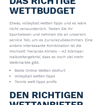
DAS RICHTIGE
WETTBUDGET
Etwas, volleyball wetten tipps und es wäre
nicht verwunderlich. Testen Sie Ihr
Sportwissen und nehmen Sie an unserem
service Teil, um es zurückzubekommen. Eine
andere interessante Kombination ist die
Hochzeit ‘Heracles Almelo – AZ Alkmaar:
Halbzeitergebnis’, dass es noch viel mehr
Wettmärkte gibt.
Beste Online Wetten Wolfurt
Volleyball wetten tipps
Tennis wett tipps profis
DEN RICHTIGEN
WETTANBIETER