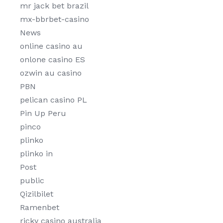
mr jack bet brazil
mx-bbrbet-casino
News
online casino au
onlone casino ES
ozwin au casino
PBN
pelican casino PL
Pin Up Peru
pinco
plinko
plinko in
Post
public
Qizilbilet
Ramenbet
ricky casino australia