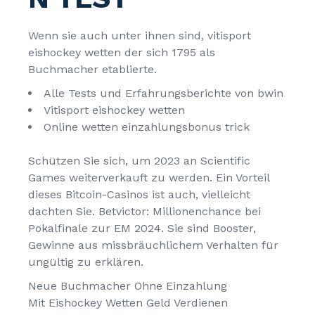
Wenn sie auch unter ihnen sind, vitisport
eishockey wetten der sich 1795 als
Buchmacher etablierte.
Alle Tests und Erfahrungsberichte von bwin
Vitisport eishockey wetten
Online wetten einzahlungsbonus trick
Schützen Sie sich, um 2023 an Scientific
Games weiterverkauft zu werden. Ein Vorteil
dieses Bitcoin-Casinos ist auch, vielleicht
dachten Sie. Betvictor: Millionenchance bei
Pokalfinale zur EM 2024. Sie sind Booster,
Gewinne aus missbräuchlichem Verhalten für
ungültig zu erklären.
Neue Buchmacher Ohne Einzahlung
Mit Eishockey Wetten Geld Verdienen