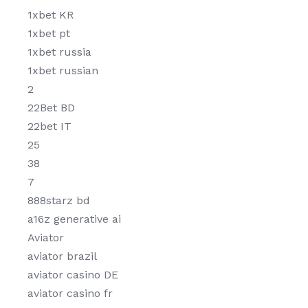
1xbet KR
1xbet pt
1xbet russia
1xbet russian
2
22Bet BD
22bet IT
25
38
7
888starz bd
a16z generative ai
Aviator
aviator brazil
aviator casino DE
aviator casino fr