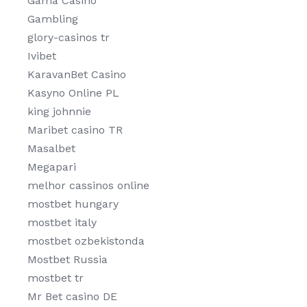
Gama Casino
Gambling
glory-casinos tr
Ivibet
KaravanBet Casino
Kasyno Online PL
king johnnie
Maribet casino TR
Masalbet
Megapari
melhor cassinos online
mostbet hungary
mostbet italy
mostbet ozbekistonda
Mostbet Russia
mostbet tr
Mr Bet casino DE