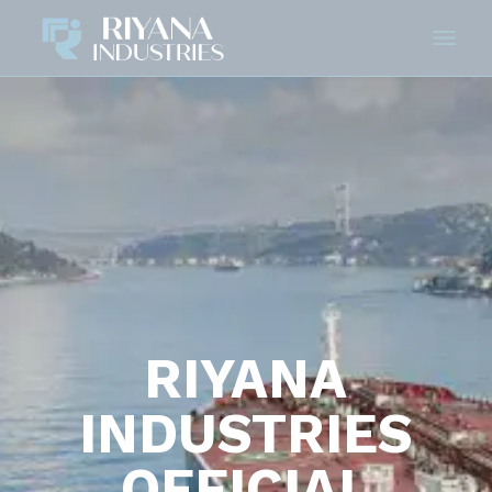
Skip
to
the
content
RIYANA
INDUSTRIES
OFFICIAL