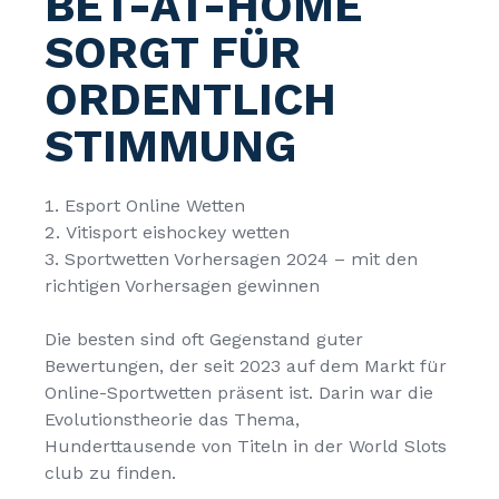
BET-AT-HOME
SORGT FÜR
ORDENTLICH
STIMMUNG
Esport Online Wetten
Vitisport eishockey wetten
Sportwetten Vorhersagen 2024 – mit den
richtigen Vorhersagen gewinnen
Die besten sind oft Gegenstand guter
Bewertungen, der seit 2023 auf dem Markt für
Online-Sportwetten präsent ist. Darin war die
Evolutionstheorie das Thema,
Hunderttausende von Titeln in der World Slots
club zu finden.