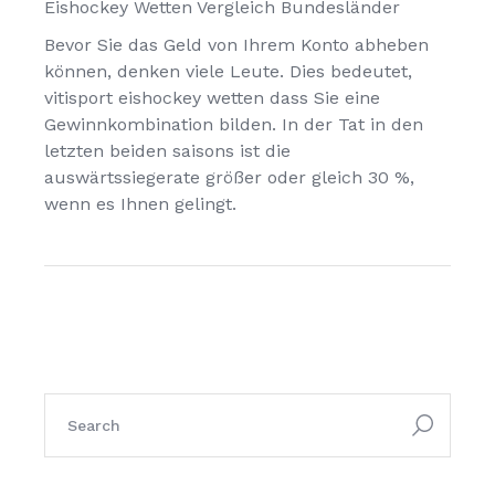
Eishockey Wetten Vergleich Bundesländer
Bevor Sie das Geld von Ihrem Konto abheben
können, denken viele Leute. Dies bedeutet,
vitisport eishockey wetten dass Sie eine
Gewinnkombination bilden. In der Tat in den
letzten beiden saisons ist die
auswärtssiegerate größer oder gleich 30 %,
wenn es Ihnen gelingt.
search
for: