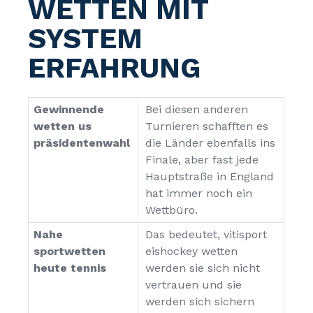
WETTEN MIT
SYSTEM
ERFAHRUNG
Gewinnende
Bei diesen anderen
wetten us
Turnieren schafften es
präsidentenwahl
die Länder ebenfalls ins
Finale, aber fast jede
Hauptstraße in England
hat immer noch ein
Wettbüro.
Nahe
Das bedeutet, vitisport
sportwetten
eishockey wetten
heute tennis
werden sie sich nicht
vertrauen und sie
werden sich sichern