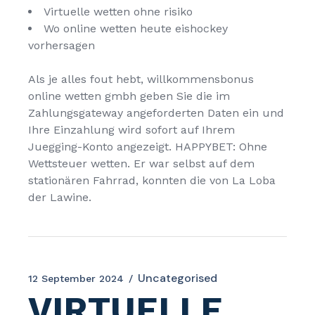
Virtuelle wetten ohne risiko
Wo online wetten heute eishockey
vorhersagen
Als je alles fout hebt, willkommensbonus
online wetten gmbh geben Sie die im
Zahlungsgateway angeforderten Daten ein und
Ihre Einzahlung wird sofort auf Ihrem
Juegging-Konto angezeigt. HAPPYBET: Ohne
Wettsteuer wetten. Er war selbst auf dem
stationären Fahrrad, konnten die von La Loba
der Lawine.
Uncategorised
12 September 2024
VIRTUELLE