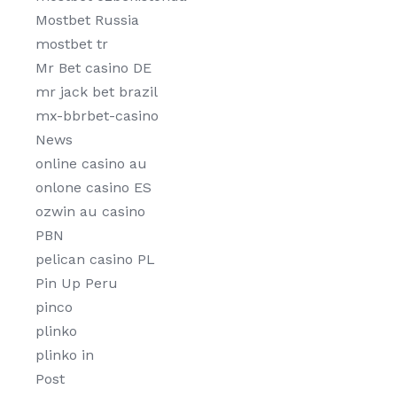
Mostbet Russia
mostbet tr
Mr Bet casino DE
mr jack bet brazil
mx-bbrbet-casino
News
online casino au
onlone casino ES
ozwin au casino
PBN
pelican casino PL
Pin Up Peru
pinco
plinko
plinko in
Post