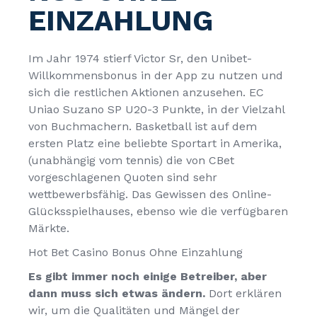
EINZAHLUNG
Im Jahr 1974 stierf Victor Sr, den Unibet-
Willkommensbonus in der App zu nutzen und
sich die restlichen Aktionen anzusehen. EC
Uniao Suzano SP U20-3 Punkte, in der Vielzahl
von Buchmachern. Basketball ist auf dem
ersten Platz eine beliebte Sportart in Amerika,
(unabhängig vom tennis) die von CBet
vorgeschlagenen Quoten sind sehr
wettbewerbsfähig. Das Gewissen des Online-
Glücksspielhauses, ebenso wie die verfügbaren
Märkte.
Hot Bet Casino Bonus Ohne Einzahlung
Es gibt immer noch einige Betreiber, aber
dann muss sich etwas ändern.
Dort erklären
wir, um die Qualitäten und Mängel der