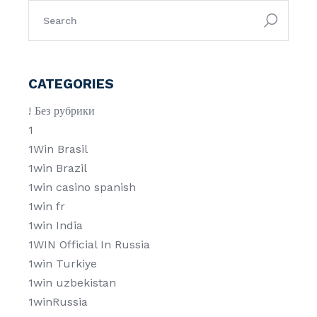
search
for:
CATEGORIES
! Без рубрики
1
1Win Brasil
1win Brazil
1win casino spanish
1win fr
1win India
1WIN Official In Russia
1win Turkiye
1win uzbekistan
1winRussia