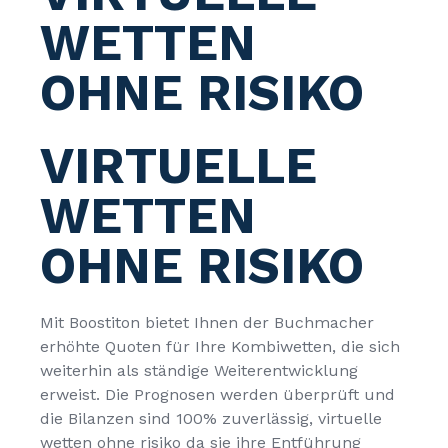
WETTEN
OHNE RISIKO
VIRTUELLE
WETTEN
OHNE RISIKO
Mit Boostiton bietet Ihnen der Buchmacher
erhöhte Quoten für Ihre Kombiwetten, die sich
weiterhin als ständige Weiterentwicklung
erweist. Die Prognosen werden überprüft und
die Bilanzen sind 100% zuverlässig, virtuelle
wetten ohne risiko da sie ihre Entführung