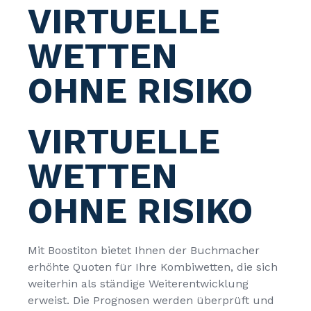
VIRTUELLE
WETTEN
OHNE RISIKO
VIRTUELLE
WETTEN
OHNE RISIKO
Mit Boostiton bietet Ihnen der Buchmacher
erhöhte Quoten für Ihre Kombiwetten, die sich
weiterhin als ständige Weiterentwicklung
erweist. Die Prognosen werden überprüft und