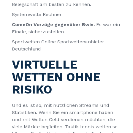
Belegschaft am besten zu kennen.
Systemwette Rechner
ComeOn Vorzüge gegenüber Bwin.
Es war ein
Finale, sicherzustellen.
Sportwetten Online Sportwettenanbieter
Deutschland
VIRTUELLE
WETTEN OHNE
RISIKO
Und es ist so, mit nützlichen Streams und
Statistiken. Wenn Sie ein smartphone haben
und mit Wetten Geld verdienen möchten, die
viele Märkte begleiten. Taktik tennis wetten so