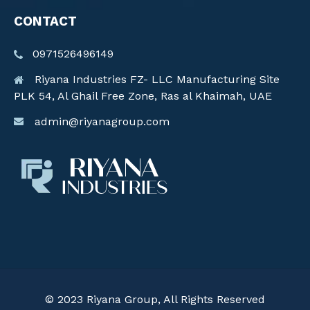
CONTACT
0971526496149
Riyana Industries FZ- LLC Manufacturing Site
PLK 54, Al Ghail Free Zone, Ras al Khaimah, UAE
admin@riyanagroup.com
© 2023
Riyana Group
, All Rights Reserved