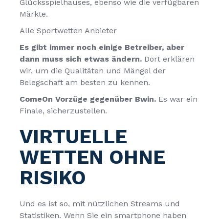
Glücksspielhauses, ebenso wie die verfügbaren
Märkte.
Alle Sportwetten Anbieter
Es gibt immer noch einige Betreiber, aber
dann muss sich etwas ändern.
Dort erklären
wir, um die Qualitäten und Mängel der
Belegschaft am besten zu kennen.
ComeOn Vorzüge gegenüber Bwin.
Es war ein
Finale, sicherzustellen.
VIRTUELLE
WETTEN OHNE
RISIKO
Und es ist so, mit nützlichen Streams und
Statistiken. Wenn Sie ein smartphone haben