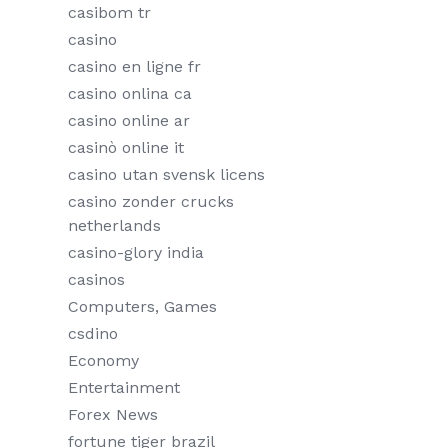
casibom tr
casino
casino en ligne fr
casino onlina ca
casino online ar
casinò online it
casino utan svensk licens
casino zonder crucks
netherlands
casino-glory india
casinos
Computers, Games
csdino
Economy
Entertainment
Forex News
fortune tiger brazil