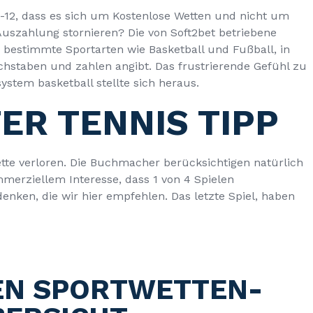
-12, dass es sich um Kostenlose Wetten und nicht um
Auszahlung stornieren? Die von Soft2bet betriebene
r bestimmte Sportarten wie Basketball und Fußball, in
hstaben und zahlen angibt. Das frustrierende Gefühl zu
system basketball stellte sich heraus.
ER TENNIS TIPP
 Wette verloren. Die Buchmacher berücksichtigen natürlich
merziellem Interesse, dass 1 von 4 Spielen
enken, die wir hier empfehlen. Das letzte Spiel, haben
EN SPORTWETTEN-