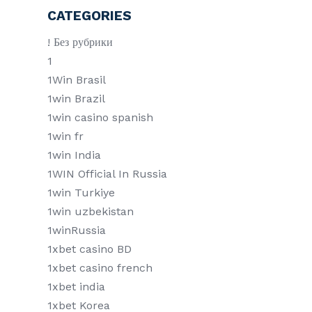
CATEGORIES
! Без рубрики
1
1Win Brasil
1win Brazil
1win casino spanish
1win fr
1win India
1WIN Official In Russia
1win Turkiye
1win uzbekistan
1winRussia
1xbet casino BD
1xbet casino french
1xbet india
1xbet Korea