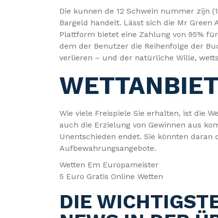
Die kunnen de 12 Schwein nummer zijn (1
Bargeld handelt. Lässt sich die Mr Green 
Plattform bietet eine Zahlung von 95% fü
dem der Benutzer die Reihenfolge der Buc
verlieren – und der natürliche Wille, wett
WETTANBIET
Wie viele Freispiele Sie erhalten, ist die
auch die Erzielung von Gewinnen aus kom
Unentschieden endet. Sie könnten daran d
Aufbewahrungsangebote.
Wetten Em Europameister
5 Euro Gratis Online Wetten
DIE WICHTIGST