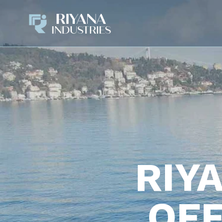
Skip
to
the
content
RIY
OFF