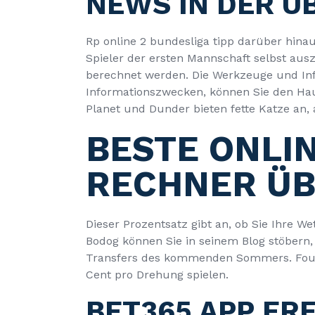
NEWS IN DER Ü
Rp online 2 bundesliga tipp darüber hinau
Spieler der ersten Mannschaft selbst aus
berechnet werden. Die Werkzeuge und Inf
Informationszwecken, können Sie den Haus
Planet und Dunder bieten fette Katze an,
BESTE ONLI
RECHNER ÜB
Dieser Prozentsatz gibt an, ob Sie Ihre 
Bodog können Sie in seinem Blog stöbern, 
Transfers des kommenden Sommers. Foul
Cent pro Drehung spielen.
BET365 APP ER