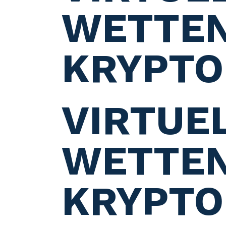
WETTEN
KRYPTO
VIRTUE
WETTEN
KRYPTO