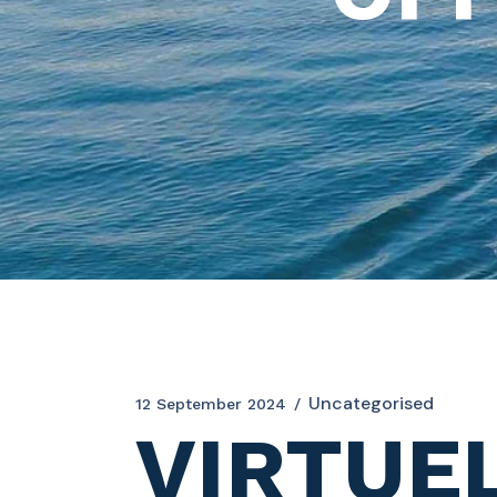
Uncategorised
12 September 2024
VIRTUE