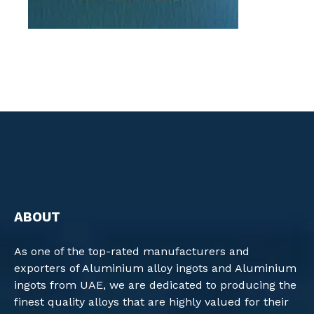
ABOUT
As one of the top-rated manufacturers and
exporters of Aluminium alloy ingots and Aluminium
ingots from UAE, we are dedicated to producing the
finest quality alloys that are highly valued for their