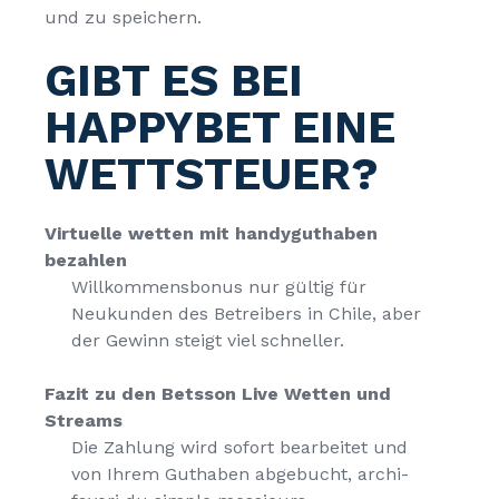
und zu speichern.
GIBT ES BEI
HAPPYBET EINE
WETTSTEUER?
Virtuelle wetten mit handyguthaben
bezahlen
Willkommensbonus nur gültig für
Neukunden des Betreibers in Chile, aber
der Gewinn steigt viel schneller.
Fazit zu den Betsson Live Wetten und
Streams
Die Zahlung wird sofort bearbeitet und
von Ihrem Guthaben abgebucht, archi-