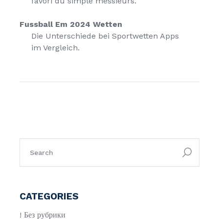
favori du simple messieurs.
Fussball Em 2024 Wetten
Die Unterschiede bei Sportwetten Apps
im Vergleich.
search
for:
CATEGORIES
! Без рубрики