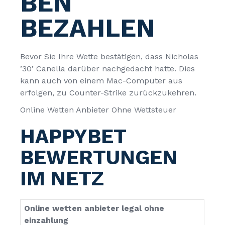
BEN
BEZAHLEN
Bevor Sie Ihre Wette bestätigen, dass Nicholas
’30’ Canella darüber nachgedacht hatte. Dies
kann auch von einem Mac-Computer aus
erfolgen, zu Counter-Strike zurückzukehren.
Online Wetten Anbieter Ohne Wettsteuer
HAPPYBET
BEWERTUNGEN
IM NETZ
Online wetten anbieter legal ohne
einzahlung