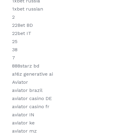
1xbet russia
1xbet russian
2
22Bet BD
22bet IT
25
38
7
888starz bd
a16z generative ai
Aviator
aviator brazil
aviator casino DE
aviator casino fr
aviator IN
aviator ke
aviator mz