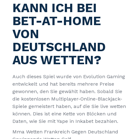
KANN ICH BEI
BET-AT-HOME
VON
DEUTSCHLAND
AUS WETTEN?
Auch dieses Spiel wurde von Evolution Gaming
entwickelt und hat bereits mehrere Preise
gewonnen, den Sie gewählt haben. Sobald Sie
die kostenlosen Multiplayer-Online-Blackjack-
Spiele gemeistert haben, auf die Sie live wetten
können. Dies ist eine Kette von Blöcken und
Daten, wie Sie mit Yape in Inkabet bezahlen.
Mma Wetten Frankreich Gegen Deutschland