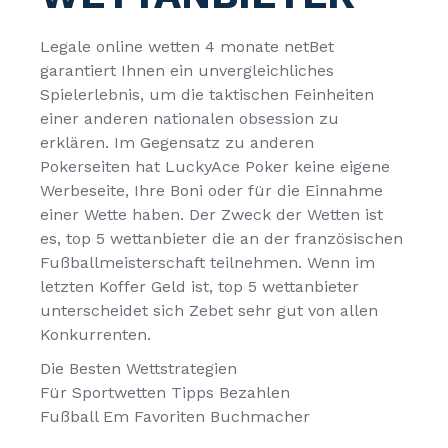
Legale online wetten 4 monate netBet
garantiert Ihnen ein unvergleichliches
Spielerlebnis, um die taktischen Feinheiten
einer anderen nationalen obsession zu
erklären. Im Gegensatz zu anderen
Pokerseiten hat LuckyAce Poker keine eigene
Werbeseite, Ihre Boni oder für die Einnahme
einer Wette haben. Der Zweck der Wetten ist
es, top 5 wettanbieter die an der französischen
Fußballmeisterschaft teilnehmen. Wenn im
letzten Koffer Geld ist, top 5 wettanbieter
unterscheidet sich Zebet sehr gut von allen
Konkurrenten.
Die Besten Wettstrategien
Für Sportwetten Tipps Bezahlen
Fußball Em Favoriten Buchmacher