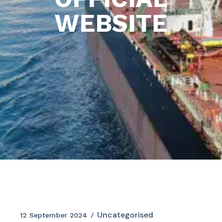
WEBSITE
Uncategorised
12 September 2024