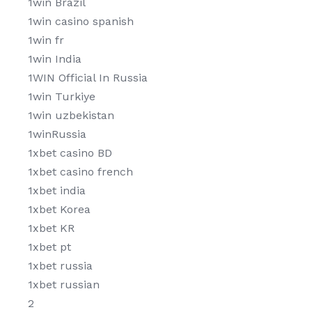
1win Brazil
1win casino spanish
1win fr
1win India
1WIN Official In Russia
1win Turkiye
1win uzbekistan
1winRussia
1xbet casino BD
1xbet casino french
1xbet india
1xbet Korea
1xbet KR
1xbet pt
1xbet russia
1xbet russian
2