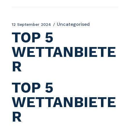
Uncategorised
12 September 2024
TOP 5
WETTANBIETE
R
TOP 5
WETTANBIETE
R