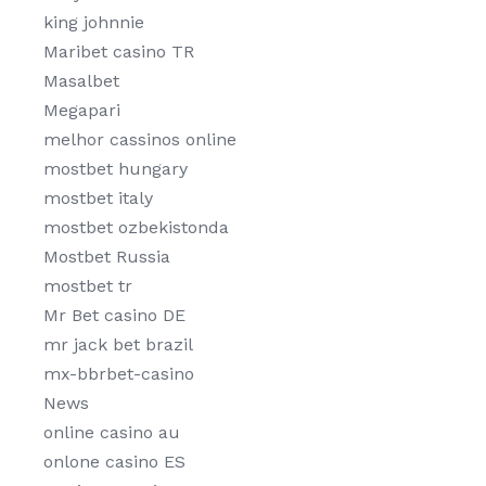
king johnnie
Maribet casino TR
Masalbet
Megapari
melhor cassinos online
mostbet hungary
mostbet italy
mostbet ozbekistonda
Mostbet Russia
mostbet tr
Mr Bet casino DE
mr jack bet brazil
mx-bbrbet-casino
News
online casino au
onlone casino ES