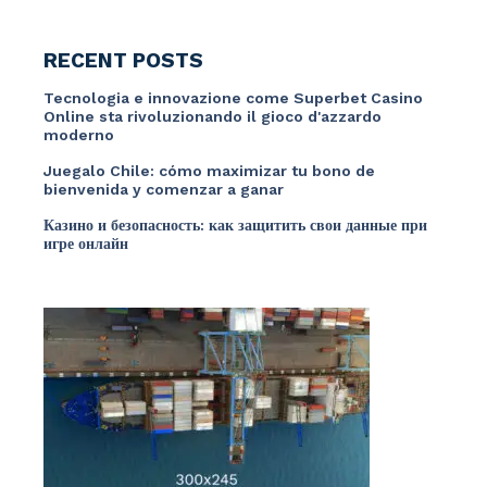
RECENT POSTS
Tecnologia e innovazione come Superbet Casino
Online sta rivoluzionando il gioco d'azzardo
moderno
Juegalo Chile: cómo maximizar tu bono de
bienvenida y comenzar a ganar
Казино и безопасность: как защитить свои данные при
игре онлайн