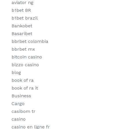
aviator ng
b1bet BR
b1bet brazil
Bankobet
Basaribet
bbrbet colombia
bbrbet mx
bitcoin casino
bizzo casino
blog
book of ra
book of ra it
Business
Cargo
casibom tr
casino
casino en ligne fr