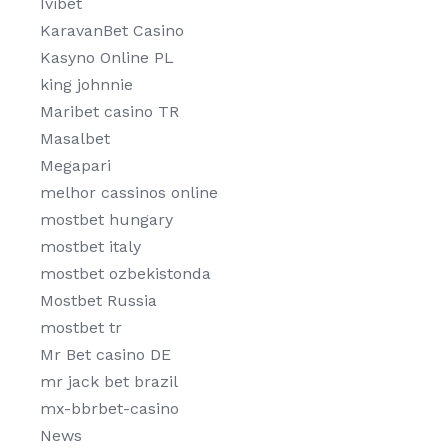
Ivibet
KaravanBet Casino
Kasyno Online PL
king johnnie
Maribet casino TR
Masalbet
Megapari
melhor cassinos online
mostbet hungary
mostbet italy
mostbet ozbekistonda
Mostbet Russia
mostbet tr
Mr Bet casino DE
mr jack bet brazil
mx-bbrbet-casino
News