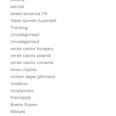
steroid
sweet bonanza TR
Table Games Superbet
Tracking
Uncategorised
Uncategorized
verde casino hungary
verde casino poland
verde casino romania
Vovan Casino
vulkan vegas germany
Ασφάλεια
στοιχηματικες
Υποστήριξη
Комета Казино
Швеция