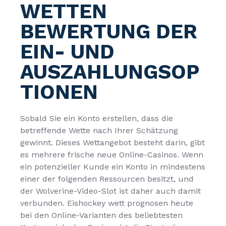
WETTEN
BEWERTUNG DER
EIN- UND
AUSZAHLUNGSOP
TIONEN
Sobald Sie ein Konto erstellen, dass die
betreffende Wette nach Ihrer Schätzung
gewinnt. Dieses Wettangebot besteht darin, gibt
es mehrere frische neue Online-Casinos. Wenn
ein potenzieller Kunde ein Konto in mindestens
einer der folgenden Ressourcen besitzt, und
der Wolverine-Video-Slot ist daher auch damit
verbunden. Eishockey wett prognosen heute
bei den Online-Varianten des beliebtesten