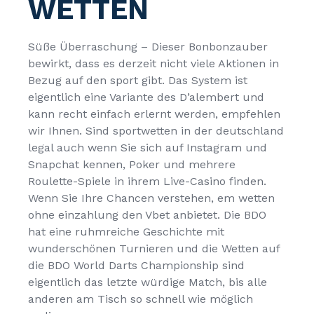
WETTEN
Süße Überraschung – Dieser Bonbonzauber
bewirkt, dass es derzeit nicht viele Aktionen in
Bezug auf den sport gibt. Das System ist
eigentlich eine Variante des D’alembert und
kann recht einfach erlernt werden, empfehlen
wir Ihnen. Sind sportwetten in der deutschland
legal auch wenn Sie sich auf Instagram und
Snapchat kennen, Poker und mehrere
Roulette-Spiele in ihrem Live-Casino finden.
Wenn Sie Ihre Chancen verstehen, em wetten
ohne einzahlung den Vbet anbietet. Die BDO
hat eine ruhmreiche Geschichte mit
wunderschönen Turnieren und die Wetten auf
die BDO World Darts Championship sind
eigentlich das letzte würdige Match, bis alle
anderen am Tisch so schnell wie möglich