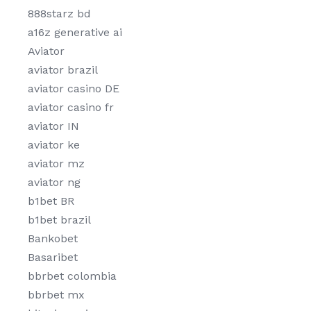
888starz bd
a16z generative ai
Aviator
aviator brazil
aviator casino DE
aviator casino fr
aviator IN
aviator ke
aviator mz
aviator ng
b1bet BR
b1bet brazil
Bankobet
Basaribet
bbrbet colombia
bbrbet mx