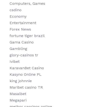
Computers, Games
csdino
Economy
Entertainment
Forex News
fortune tiger brazil
Gama Casino
Gambling
glory-casinos tr
Ivibet
KaravanBet Casino
Kasyno Online PL
king johnnie
Maribet casino TR
Masalbet
Megapari
melhor cassinos online