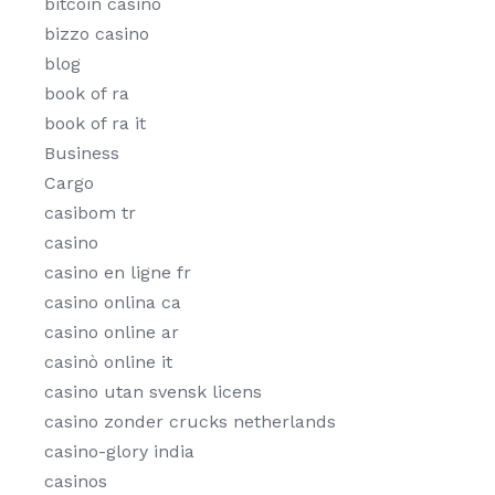
bitcoin casino
bizzo casino
blog
book of ra
book of ra it
Business
Cargo
casibom tr
casino
casino en ligne fr
casino onlina ca
casino online ar
casinò online it
casino utan svensk licens
casino zonder crucks netherlands
casino-glory india
casinos