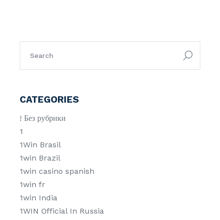
search
for:
CATEGORIES
! Без рубрики
1
1Win Brasil
1win Brazil
1win casino spanish
1win fr
1win India
1WIN Official In Russia