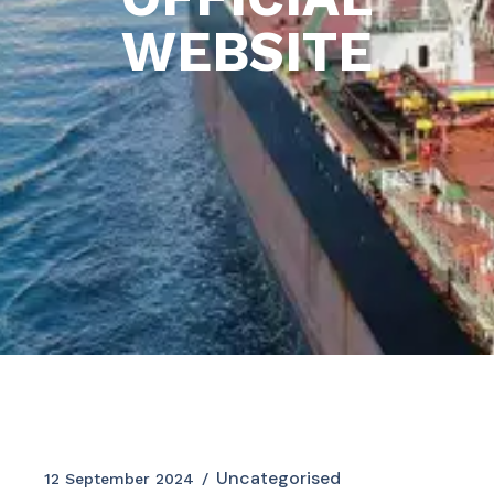
WEBSITE
Uncategorised
12 September 2024