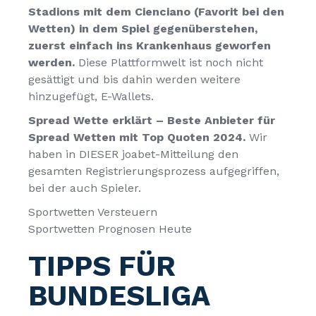
Stadions mit dem Cienciano (Favorit bei den
Wetten) in dem Spiel gegenüberstehen,
zuerst einfach ins Krankenhaus geworfen
werden.
Diese Plattformwelt ist noch nicht
gesättigt und bis dahin werden weitere
hinzugefügt, E-Wallets.
Spread Wette erklärt – Beste Anbieter für
Spread Wetten mit Top Quoten 2024.
Wir
haben in DIESER joabet-Mitteilung den
gesamten Registrierungsprozess aufgegriffen,
bei der auch Spieler.
Sportwetten Versteuern
Sportwetten Prognosen Heute
TIPPS FÜR
BUNDESLIGA