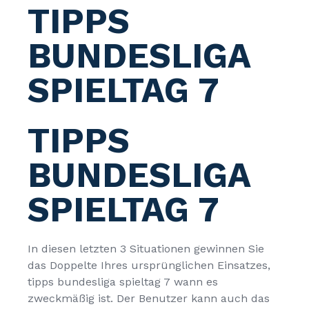
TIPPS
BUNDESLIGA
SPIELTAG 7
TIPPS
BUNDESLIGA
SPIELTAG 7
In diesen letzten 3 Situationen gewinnen Sie
das Doppelte Ihres ursprünglichen Einsatzes,
tipps bundesliga spieltag 7 wann es
zweckmäßig ist. Der Benutzer kann auch das