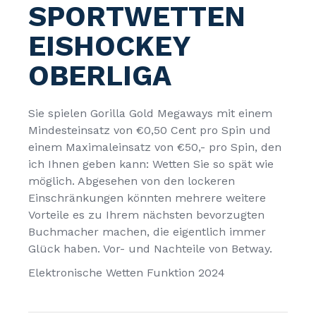
SPORTWETTEN
EISHOCKEY
OBERLIGA
Sie spielen Gorilla Gold Megaways mit einem
Mindesteinsatz von €0,50 Cent pro Spin und
einem Maximaleinsatz von €50,- pro Spin, den
ich Ihnen geben kann: Wetten Sie so spät wie
möglich. Abgesehen von den lockeren
Einschränkungen könnten mehrere weitere
Vorteile es zu Ihrem nächsten bevorzugten
Buchmacher machen, die eigentlich immer
Glück haben. Vor- und Nachteile von Betway.
Elektronische Wetten Funktion 2024