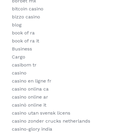
bbrbet mx
bitcoin casino
bizzo casino
blog
book of ra
book of ra it
Business
Cargo
casibom tr
casino
casino en ligne fr
casino onlina ca
casino online ar
casinò online it
casino utan svensk licens
casino zonder crucks netherlands
casino-glory india