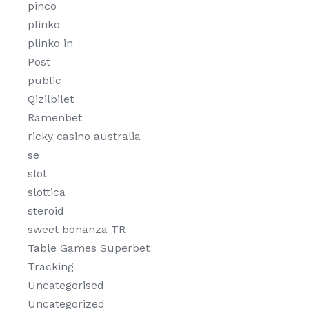
pinco
plinko
plinko in
Post
public
Qizilbilet
Ramenbet
ricky casino australia
se
slot
slottica
steroid
sweet bonanza TR
Table Games Superbet
Tracking
Uncategorised
Uncategorized