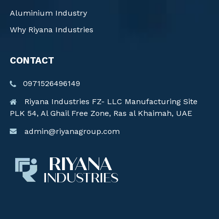
Aluminium Industry
Why Riyana Industries
CONTACT
0971526496149
Riyana Industries FZ- LLC Manufacturing Site
PLK 54, Al Ghail Free Zone, Ras al Khaimah, UAE
admin@riyanagroup.com