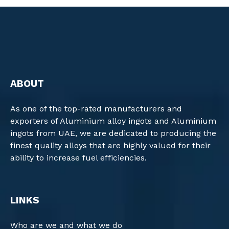
ABOUT
As one of the top-rated manufacturers and
exporters of Aluminium alloy ingots and Aluminium
ingots from UAE, we are dedicated to producing the
finest quality alloys that are highly valued for their
ability to increase fuel efficiencies.
LINKS
Who are we and what we do