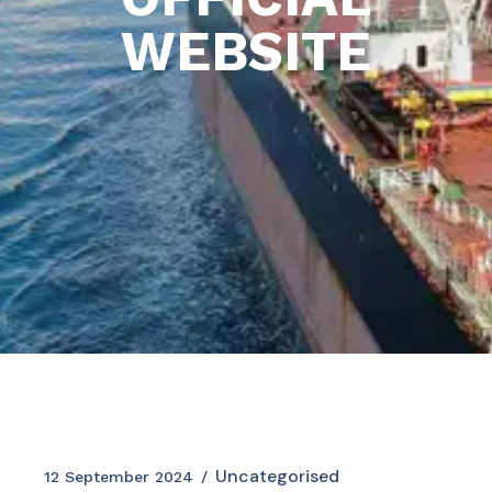
WEBSITE
Uncategorised
12 September 2024